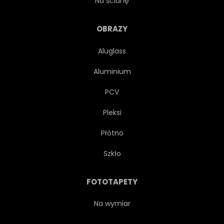
Na ścianę
NIEBO
TOURISMUS
OBRAZY
Aluglass
ZABYTKOWY
ALBANIA
Aluminium
TRÓJCY
UNESCO
PCV
Pleksi
DOM
TRADYCYJNYCH
Płótno
DZIEDZICTWA
ZAMEK
Szkło
BIZANTYŃSKI
FOTOTAPETY
Na wymiar