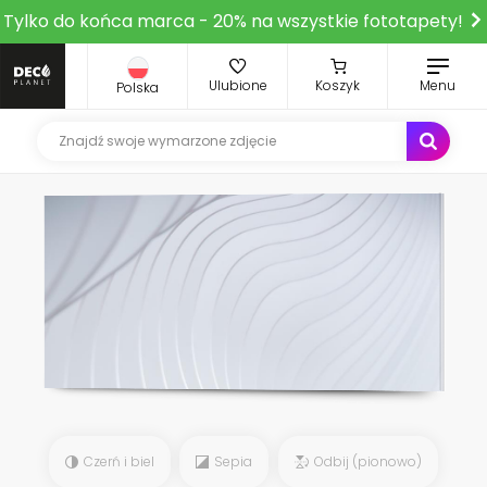
Tylko do końca marca - 20% na wszystkie fototapety!
Ulubione
Koszyk
Menu
Polska
Czerń i biel
Sepia
Odbij (pionowo)