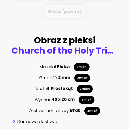
Odbij (poziomo)
Obraz z pleksi
Church of the Holy Trinity - Kisha e Shen Triadhes is a medieval Byzantine church in Berat, Albania
Materiał
Pleksi
Zmień
Grubość
2 mm
Zmień
Kształt
Prostokąt
Zmień
Wymiar
40 x 20 cm
Zmień
Zestaw montażowy
Brak
Zmień
Darmowa dostawa.