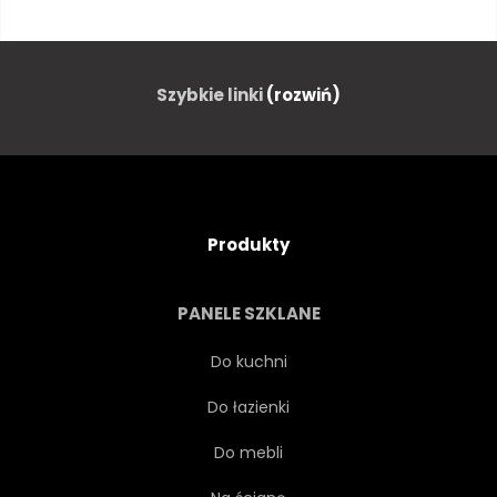
EUROPA
PRAWOSŁAWNY
GRÓD
PODRÓŻ
Szybkie linki
(rozwiń)
KLASZTOR
WIEŻA
KRZYŻ
ANTYCZNY
Produkty
PUNKT ORIENTACYJNY
KAMIEŃ
PANELE SZKLANE
GRECJA
HISTORIA
Do kuchni
Do łazienki
MIASTO
PEJZAŻ
Do mebli
WIDOK
KULTURA