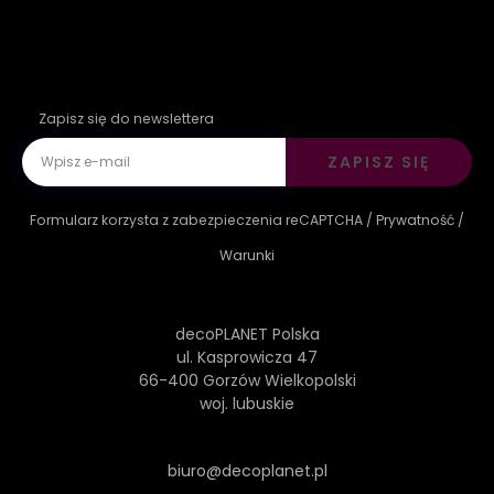
Zapisz się do newslettera
ZAPISZ SIĘ
Formularz korzysta z zabezpieczenia reCAPTCHA /
Prywatność
/
Warunki
decoPLANET Polska
ul. Kasprowicza 47
66-400 Gorzów Wielkopolski
woj. lubuskie
biuro@decoplanet.pl