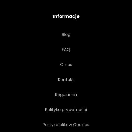
MALOWNICZE
KRAJOBRAZ
Informacje
OGŁUSZAJĄCY
WSPANIAŁY
Blog
PODRÓŻ
WYCIECZKA
FAQ
WAKACJE
WIDOK
O nas
ŻYWY
WIBRUJĄCY
Kontakt
Regulamin
Polityka prywatności
Polityka plików Cookies