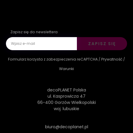
Zapisz się do newslettera
ZAPISZ SIĘ
Formularz korzysta z zabezpieczenia reCAPTCHA /
Prywatność
/
Warunki
decoPLANET Polska
ul. Kasprowicza 47
66-400 Gorzów Wielkopolski
woj. lubuskie
biuro@decoplanet.pl