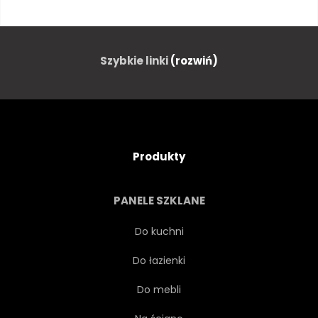
TURYSTA
TOURISMUS
PLAŻA
POPULARNY
Szybkie linki
(rozwiń)
BUDYNEK
ARCHITEKTURA
DOM
WSCHODY
Produkty
SUNDOWN
ŚWIT
PANELE SZKLANE
RANEK
LAGUNY
Do kuchni
Do łazienki
ZATOKA
MORZE
Do mebli
ADRIATYK
ŚRÓDZIEMNEGO