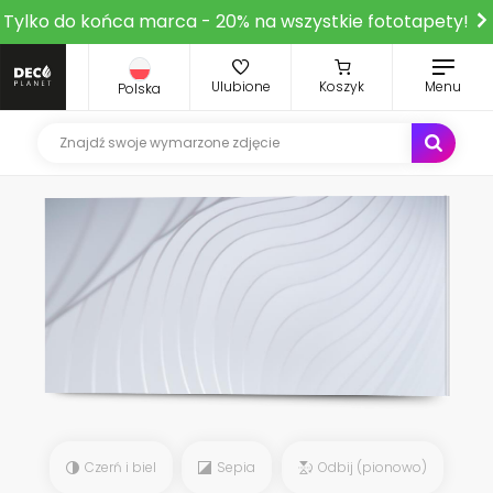
Tylko do końca marca - 20% na wszystkie fototapety!
Ulubione
Koszyk
Menu
Polska
Czerń i biel
Sepia
Odbij (pionowo)