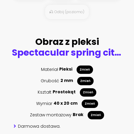
Odbij (poziomo)
Obraz z pleksi
Spectacular spring cityscape of Polignano a Mare town, Puglia region, Italy, Europe. Colorful evening seascape of Adriatic sea. Traveling concept background..
Materiał
Pleksi
Zmień
Grubość
2 mm
Zmień
Kształt
Prostokąt
Zmień
Wymiar
40 x 20 cm
Zmień
Zestaw montażowy
Brak
Zmień
Darmowa dostawa.