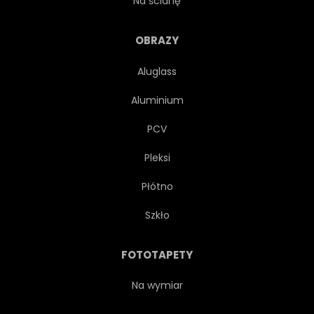
Na ścianę
SEASCAPE
MARIN
OBRAZY
Aluglass
ZWIEDZANIE
WYPOCZYNEK
Aluminium
WYCIECZKA
NIESAMOWITY
PCV
Pleksi
TŁO
PIĘKNY
GOL
Płótno
WAKACJE
SIELANKOWY
Szkło
OŚWIETLONY
FOTOTAPETY
PUNKT ORIENTACYJNY
PEJZAŻ
Na wymiar