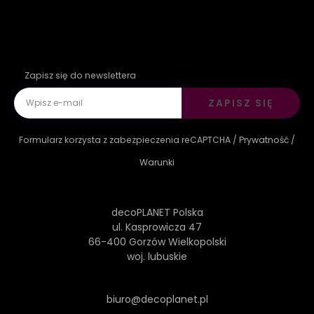
Zapisz się do newslettera
ZAPISZ SIĘ
Formularz korzysta z zabezpieczenia reCAPTCHA /
Prywatność
/
Warunki
decoPLANET Polska
ul. Kasprowicza 47
66-400 Gorzów Wielkopolski
woj. lubuskie
biuro@decoplanet.pl