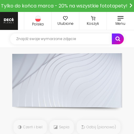
Tylko do końca marca - 20% na wszystkie fototapety!
Ulubione
Koszyk
Menu
Polska
Czerń i biel
Sepia
Odbij (pionowo)