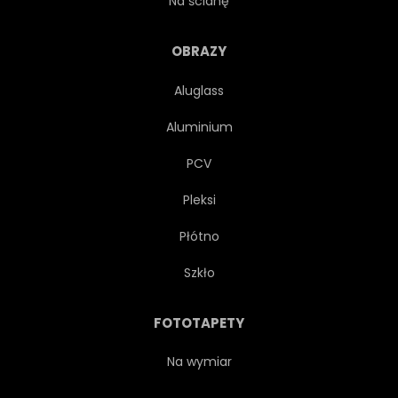
Na ścianę
PIASEK
LATO
OBRAZY
Aluglass
EGZOTYCZNY
TOURISMUS
Aluminium
SZEROKI
PONAD
PCV
Pleksi
PANORAMICZNY
ŁÓDŹ
Płótno
REJS
ZATOKA
RAJ
Szkło
OPOKA
WAKACJE
FOTOTAPETY
KAMIEŃ
LINIA BRZEGOWA
Na wymiar