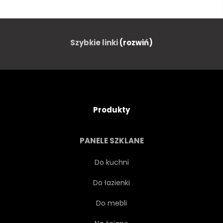
JACHT
LAGUNY
WIELKI
NIEBIESKI
LA
Szybkie linki
(rozwiń)
LIŚCI
BIAŁY
LIŚĆ
ANTENOWE
ZIELONY
Produkty
NIEBO
MORZE
PANELE SZKLANE
TRUTEŃ
NATURA
Do kuchni
Do łazienki
TROPIKALNY
WODA
Do mebli
PODRÓŻ
PEJZAŻ