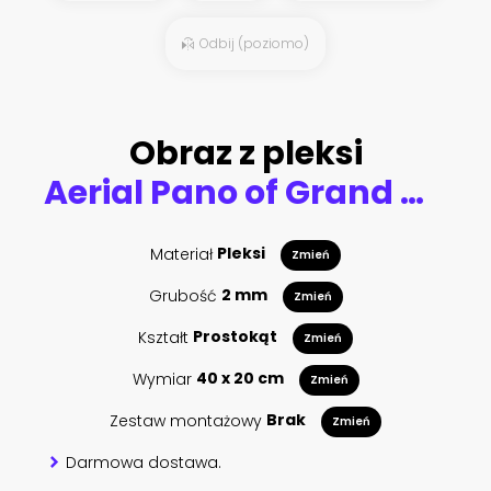
Odbij (poziomo)
Obraz z pleksi
Aerial Pano of Grand Anse beach at La Digue island in Seychelles. White sandy beach with blue ocean lagoon and catamaran yacht moored
Materiał
Pleksi
Zmień
Grubość
2 mm
Zmień
Kształt
Prostokąt
Zmień
Wymiar
40 x 20 cm
Zmień
Zestaw montażowy
Brak
Zmień
Darmowa dostawa.