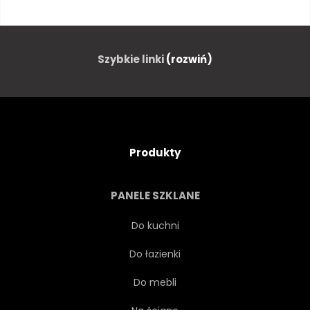
BIZNES
KONCEPCJA
KREATYWNYCH
OZDOBA
Szybkie linki
(rozwiń)
PROJEKTOWAĆ
CYFROWY
PRZYSZŁOŚĆ
FUTURYSTYCZNY
Produkty
GEOMETRYCZNEJ
GRAFICZNY
PANELE SZKLANE
SZEŚCIOKĄT
SZEŚCIOKĄTNY
Do kuchni
Do łazienki
ILUSTRACJA
Do mebli
CYBERPRZESTRZENI
ŚWIATŁO