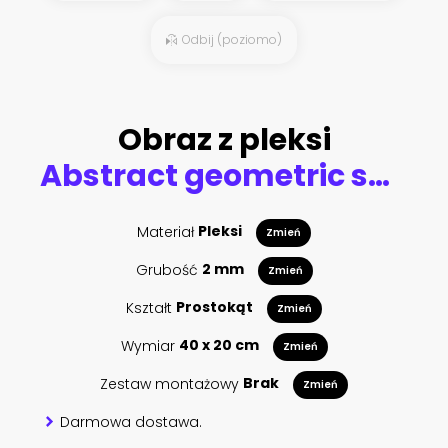
Odbij (poziomo)
Obraz z pleksi
Abstract geometric shape technology digital hi tech concept background. Space for your text
Materiał
Pleksi
Zmień
Grubość
2 mm
Zmień
Kształt
Prostokąt
Zmień
Wymiar
40 x 20 cm
Zmień
Zestaw montażowy
Brak
Zmień
Darmowa dostawa.