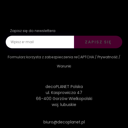
Zapisz się do newslettera
ZAPISZ SIĘ
Formularz korzysta z zabezpieczenia reCAPTCHA /
Prywatność
/
Warunki
decoPLANET Polska
ul. Kasprowicza 47
66-400 Gorzów Wielkopolski
woj. lubuskie
biuro@decoplanet.pl