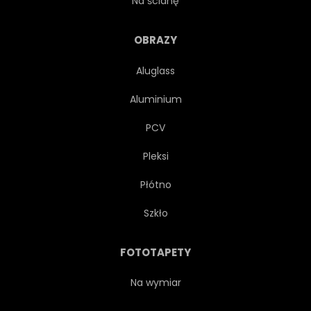
Na ścianę
LINIA
NOWOCZESNY
OBRAZY
Aluglass
WZÓR
NAUKA
Aluminium
KSZTAŁT
BŁYSZCZĄCY
PCV
Pleksi
MIĘKKI
STYL
Płótno
TECHNOLOGICZNY
Szkło
TECHNOLOGIA
SZABLON
FOTOTAPETY
TEKSTURA
WEKTOR
Na wymiar