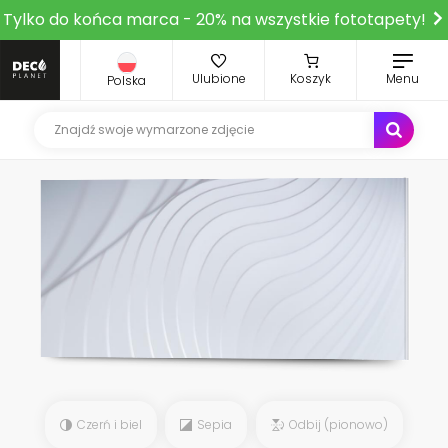
Tylko do końca marca - 20% na wszystkie fototapety!
Ulubione
Koszyk
Menu
Polska
Czerń i biel
Sepia
Odbij (pionowo)