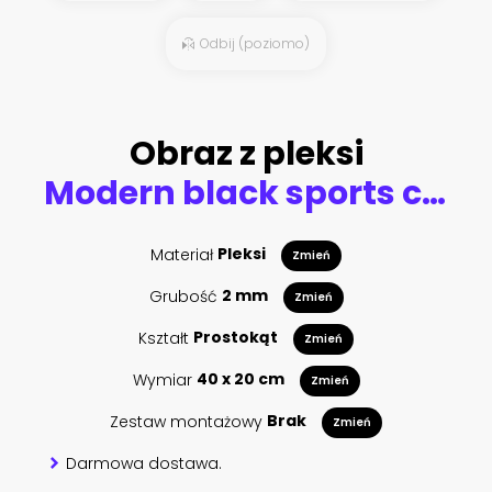
Odbij (poziomo)
Obraz z pleksi
Modern black sports car ,3d ,render.
Materiał
Pleksi
Zmień
Grubość
2 mm
Zmień
Kształt
Prostokąt
Zmień
Wymiar
40 x 20 cm
Zmień
Zestaw montażowy
Brak
Zmień
Darmowa dostawa.