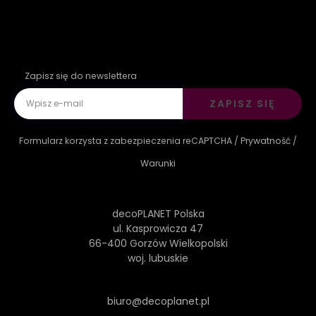
Zapisz się do newslettera
ZAPISZ SIĘ
Formularz korzysta z zabezpieczenia reCAPTCHA /
Prywatność
/
Warunki
decoPLANET Polska
ul. Kasprowicza 47
66-400 Gorzów Wielkopolski
woj. lubuskie
biuro@decoplanet.pl