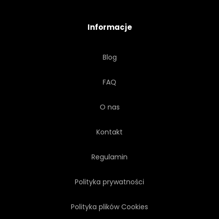
WYŁĄCZNYCH
DROGI
Informacje
ZAGRANICZNYCH
ZABAWA
Blog
HYBRYDA
NISKI
FAQ
WYSTĘP
POPULARNY
O nas
BŁYSZCZĄCY
Kontakt
TRÓJWYMIAROWY
Regulamin
Polityka prywatności
UTYLIZACYJNEJ
ELEGANCKI
Polityka plików Cookies