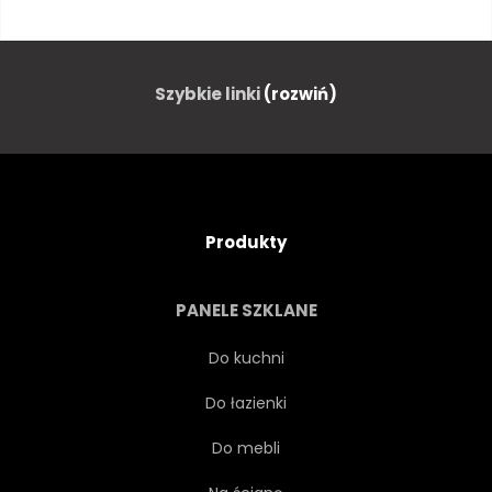
POJAZD
SAMOCHÓD
SAMOCHODOWYCH
SZYBKI
Szybkie linki
(rozwiń)
ILUSTRACJA
LUKSUS
OBRĘCZ
PRĘDKOŚĆ
Produkty
KONCEPCJA
PROJEKTOWAĆ
PANELE SZKLANE
NA BIAŁYM TLE
POTĘGA
Do kuchni
Do łazienki
STYL
TRANSPORT
Do mebli
KOŁA
BIAŁY