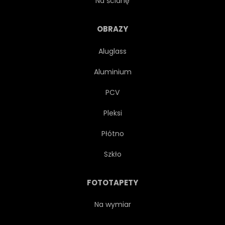
Na ścianę
PRZEWÓZ
KOMIKS
OBRAZY
Aluglass
COUPÉ
OGÓLNA
Aluminium
BŁYSZCZĄCY
GRAFICZNY
PCV
Pleksi
IKONY
ZAPARKOWANYCH
Płótno
WYŚCIG
KRESKÓWKA
Szkło
CHROM
CZYSTOŚĆ
FOTOTAPETY
ZWYCZAJ
RYSUNEK
Na wymiar