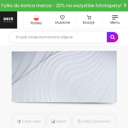
Tylko do końca marca - 20% na wszystkie fototapety!
Ulubione
Koszyk
Menu
Polska
Czerń i biel
Sepia
Odbij (pionowo)