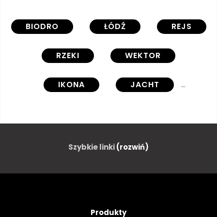
BIODRO
ŁÓDŹ
REJS
RZEKI
WEKTOR
IKONA
JACHT
MORZE
PODRÓŻ
STATEK
ILUSTRACJA
Szybkie linki
(rozwiń)
WODA
PRZEWÓZ
ZESTAW
MARIN
Produkty