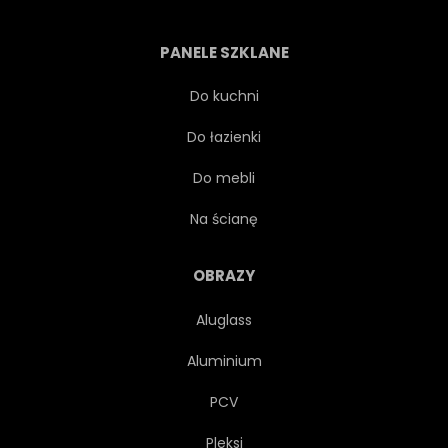
WYCIECZKA
LOGA
PANELE SZKLANE
PROJEKTOWAĆ
TRANSPORT
Do kuchni
Do łazienki
WYSYŁKA
PŁASKI
Do mebli
SYMBOL
NA BIAŁYM TLE
Na ścianę
BARGE
OCEANU
OBRAZY
Aluglass
ŻAGLÓWKĘ
MOTORÓWKA
Aluminium
LATO
PASAŻER
PCV
Pleksi
CARGO
TOURISMUS