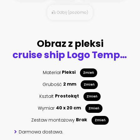
Odbij (poziomo)
Obraz z pleksi
cruise ship Logo Template vector icon illustration design
Materiał
Pleksi
Zmień
Grubość
2 mm
Zmień
Kształt
Prostokąt
Zmień
Wymiar
40 x 20 cm
Zmień
Zestaw montażowy
Brak
Zmień
Darmowa dostawa.