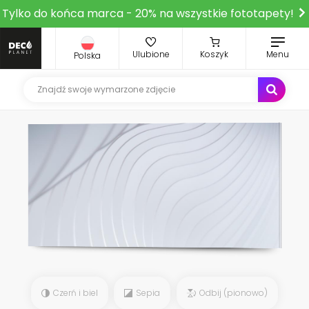
Tylko do końca marca - 20% na wszystkie fototapety!
Ulubione
Koszyk
Menu
Polska
Czerń i biel
Sepia
Odbij (pionowo)