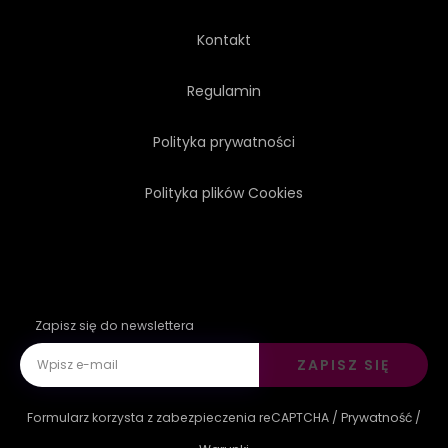
PORT
KOMPAS
Kontakt
ŻAGIEL
Regulamin
Polityka prywatności
Polityka plików Cookies
Zapisz się do newslettera
ZAPISZ SIĘ
Formularz korzysta z zabezpieczenia reCAPTCHA /
Prywatność
/