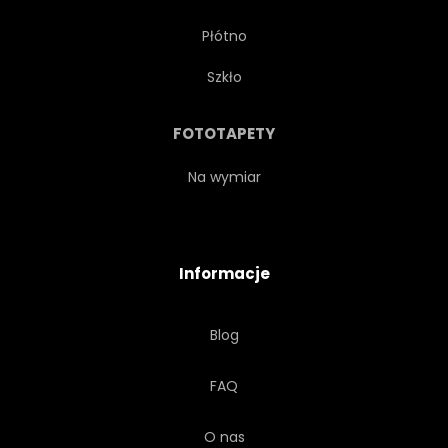
Płótno
WIDOK
PAROSTATEK
Szkło
ŁOWIENIE
KANAŁ
FOTOTAPETY
MORSKIE
POJEMNIK
Na wymiar
PRZEMYSŁOWY
KOTWICA
Informacje
FALA
STATEK
ŁÓDŹ
Blog
NIEBIESKI
WAKACJE
FAQ
PODRÓŻ
ZBIORNIKOWIEC
O nas