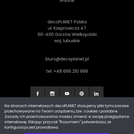
Warunki
decoPLANET Polska
ul. Kasprowicza 47
66-400 Gorzów Wielkopolski
woj. lubuskie
biuro@decoplanet.pl
tel:
+48 666 210 999
Na stronach internetowych decoPLANET stosujemy pliki tymczasowe
przechowywane na Twoim urządzeniu, tzw. cookies i podobne.
Made with
by Progres Media & decoPLANET
Zasady ich przechowywania możesz zmienić w swojej przeglądarce
internetowej. Klikając przycisk "Rozumiem" potwierdzasz, że
konfiguracja jest prawidłowa.