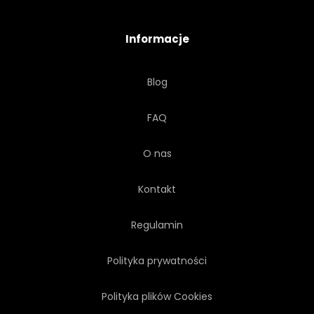
TESTAMENT
NOWY
Informacje
PISMO
DRUKUJ
Blog
VINTAGE
RĘKA
LORD
FAQ
BOŻEK
JEZUS CHRYSTUS
O nas
WERSET
BIBLIA
Kontakt
KORONA
Regulamin
Polityka prywatności
Polityka plików Cookies