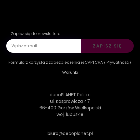
Zapisz się do newslettera
ZAPISZ SIĘ
Formularz korzysta z zabezpieczenia reCAPTCHA /
Prywatność
/
Warunki
decoPLANET Polska
ul. Kasprowicza 47
66-400 Gorzów Wielkopolski
woj. lubuskie
biuro@decoplanet.pl