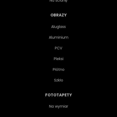
Na ścianę
DOBRO
ŻYCZLIWOŚĆ
OBRAZY
Aluglass
TEKST
MOTYWACJA
Aluminium
PLAKAT
ROBIĆ
TŁO
PCV
Pleksi
PRACA
WIADOMOŚĆ
Płótno
CHRZEŚCIJAŃSTWO
NAPIS
Szkło
MINISTERSTWO
PRAGNIENIE
FOTOTAPETY
DUCHOWY
OFIARA
Na wymiar