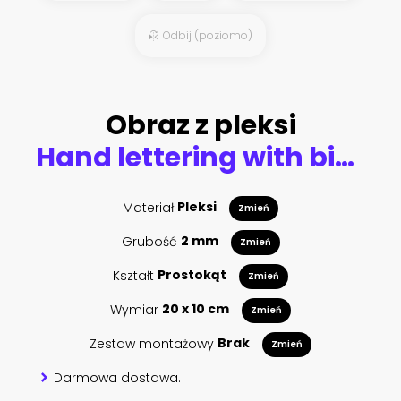
Odbij (poziomo)
Obraz z pleksi
Hand lettering with bible verse Desire spiritual gifts on blue background.
Materiał
Pleksi
Zmień
Grubość
2 mm
Zmień
Kształt
Prostokąt
Zmień
Wymiar
20 x 10 cm
Zmień
Zestaw montażowy
Brak
Zmień
Darmowa dostawa.