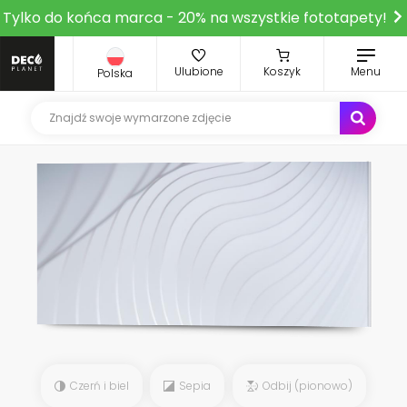
Tylko do końca marca - 20% na wszystkie fototapety!
Ulubione
Koszyk
Menu
Polska
Czerń i biel
Sepia
Odbij (pionowo)