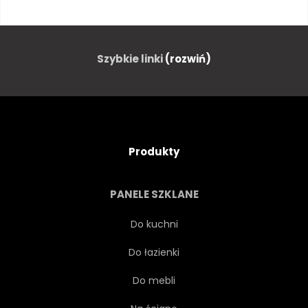
CHRZEŚCIJAŃSKI
ŻYCZLIWY
KONCEPCJA
SZABLON
Szybkie linki
(rozwiń)
SŁUŻBA
MOTYWACYJNY
KARTA
TYPOGRAFIA
Produkty
SŁOWO
BŁOGOSŁAWIEŃSTWO
PANELE SZKLANE
MIŁOŚĆ
ILUSTRACJA
Do kuchni
Do łazienki
LZ
PROJEKTOWAĆ
Do mebli
LITEROWANIE
TYPOGRAFICZNY