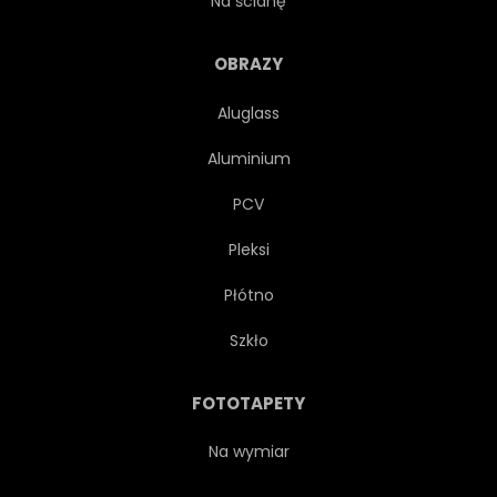
Na ścianę
ULICA
MIASTO
OBRAZY
Aluglass
PODRÓŻ
VINTAGE
Aluminium
ŚCIANA
PCV
Pleksi
Płótno
Szkło
FOTOTAPETY
Na wymiar