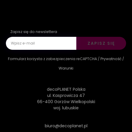
Zapisz się do newslettera
ZAPISZ SIĘ
Formularz korzysta z zabezpieczenia reCAPTCHA /
Prywatność
/
Warunki
decoPLANET Polska
ul. Kasprowicza 47
66-400 Gorzów Wielkopolski
woj. lubuskie
biuro@decoplanet.pl