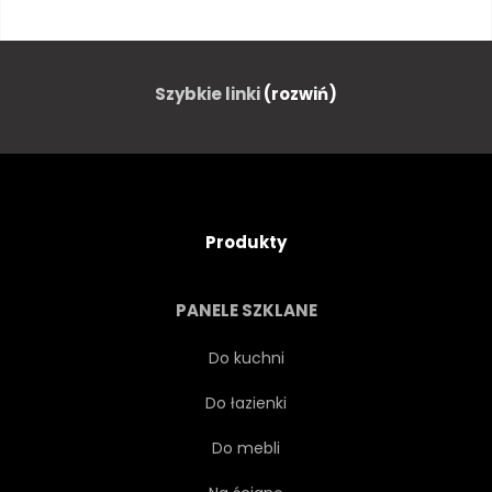
KAWIARNIA
SAMOCHÓD
GRÓD
KRAJOBRAZ MIASTA
Szybkie linki
(rozwiń)
PRZYTULNY
WYSTRÓJ
FIAT
JEDZENIE
Produkty
ZIELONY
DOM
PANELE SZKLANE
WŁOSKI
NIKT
STARY
Do kuchni
Do łazienki
ROŚLINA
RZYMSKI
Do mebli
ROMANTYCZNY
DROBNY