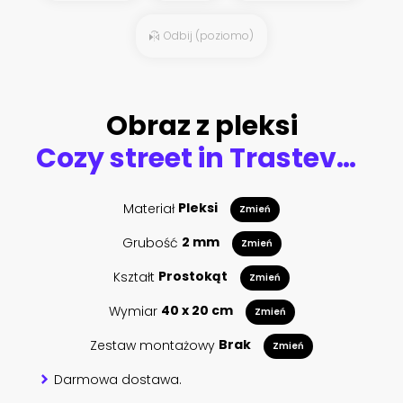
Odbij (poziomo)
Obraz z pleksi
Cozy street in Trastevere, Rome, Europe. Trastevere is a romantic district of Rome, along the Tiber in Rome. Turistic attraction of Rome.
Materiał
Pleksi
Zmień
Grubość
2 mm
Zmień
Kształt
Prostokąt
Zmień
Wymiar
40 x 20 cm
Zmień
Zestaw montażowy
Brak
Zmień
Darmowa dostawa.