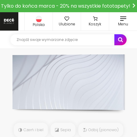
Tylko do końca marca - 20% na wszystkie fototapety!
Ulubione
Koszyk
Menu
Polska
Czerń i biel
Sepia
Odbij (pionowo)