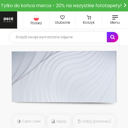
Tylko do końca marca - 20% na wszystkie fototapety!
Ulubione
Koszyk
Menu
Polska
Czerń i biel
Sepia
Odbij (pionowo)