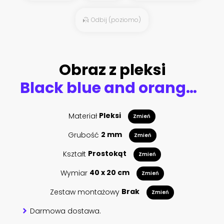
Odbij (poziomo)
Obraz z pleksi
Black blue and orange hexagons background pattern 3D rendering
Materiał
Pleksi
Zmień
Grubość
2 mm
Zmień
Kształt
Prostokąt
Zmień
Wymiar
40 x 20 cm
Zmień
Zestaw montażowy
Brak
Zmień
Darmowa dostawa.