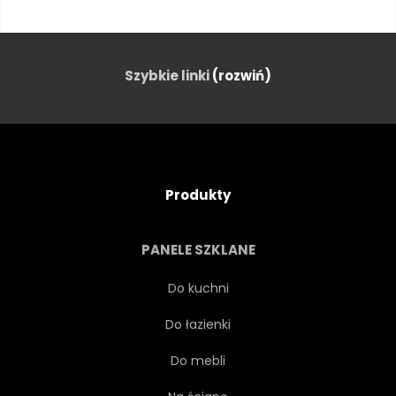
PROJEKTOWAĆ
SIEĆ
NIEBIESKI
CZARNY
Szybkie linki
(rozwiń)
POMARAŃCZOWY
POŁĄCZENIE
WWW
SZEŚCIOKĄTNY
Produkty
GEOMETRYCZNEJ
ILUSTRACJA
PANELE SZKLANE
TEKSTURA
Do kuchni
Do łazienki
SZTUCZNA INTELIGENCJA
Do mebli
TRÓJWYMIAROWY
GRAFICZNY