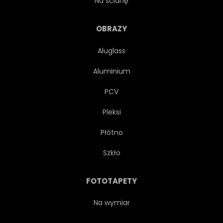
Na ścianę
PLASTER MIODU
OBRAZY
Aluglass
NOWOCZESNY
KONCEPCJA
Aluminium
FUTURYSTYCZNY
KSZTAŁT
PCV
Pleksi
TECHNOLOGICZNY
CYFROWY
Płótno
NAUKA
TAPETA
Szkło
BIAŁY
SZTUKA
FOTOTAPETY
STRUKTURA
ELEMENT
Na wymiar