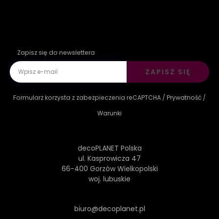
Zapisz się do newslettera
ZAPISZ SIĘ
Formularz korzysta z zabezpieczenia reCAPTCHA /
Prywatność
/
Warunki
decoPLANET Polska
ul. Kasprowicza 47
66-400 Gorzów Wielkopolski
woj. lubuskie
biuro@decoplanet.pl