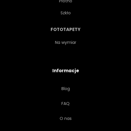
Płótno
LASER
WIKTORIAŃSKI
Szkło
OSTRYGA
OKRĄGŁY
FOTOTAPETY
SZEWRON
DŁOŃ
Na wymiar
JAPOŃSKI
SZABLON
Informacje
FALA
TRADYCYJNYCH
Blog
SYLWETKA
AZJATYCKI
FAQ
ISLAMSKA
ZŁOTO
O nas
ARABSKI
MINIMALISTE