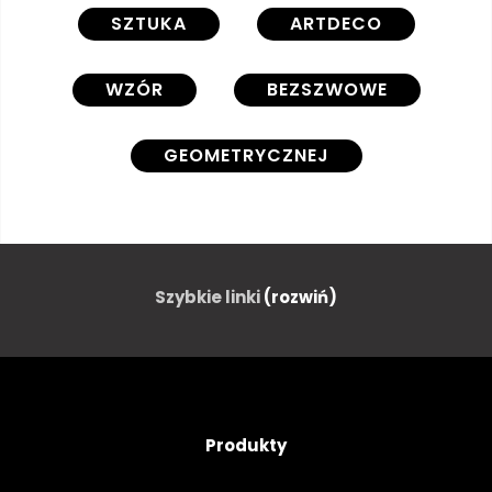
SZTUKA
ARTDECO
WZÓR
BEZSZWOWE
GEOMETRYCZNEJ
PROJEKTOWAĆ
TŁO
STRESZCZENIE
GRAFICZNY
Szybkie linki
(rozwiń)
ILUSTRACJA
ORIENTALNE
ORNAMENT
TEKSTURA
Produkty
TAPETA
NOWOCZESNY