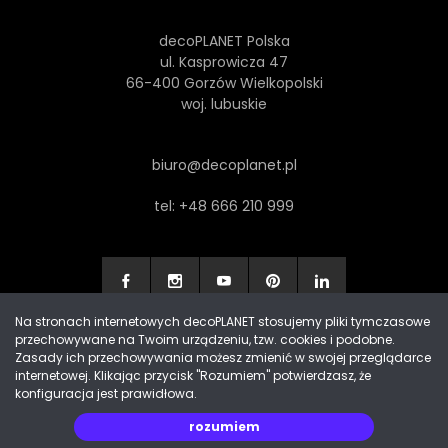
decoPLANET Polska
ul. Kasprowicza 47
66-400 Gorzów Wielkopolski
woj. lubuskie
biuro@decoplanet.pl
tel:
+48 666 210 999
Na stronach internetowych decoPLANET stosujemy pliki tymczasowe
przechowywane na Twoim urządzeniu, tzw. cookies i podobne.
Made with
by Progres Media & decoPLANET
Zasady ich przechowywania możesz zmienić w swojej przeglądarce
internetowej. Klikając przycisk "Rozumiem" potwierdzasz, że
konfiguracja jest prawidłowa.
rozumiem