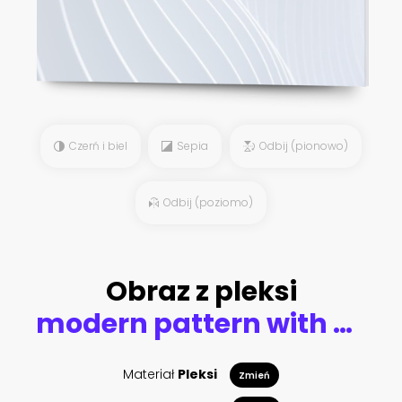
Czerń i biel
Sepia
Odbij (pionowo)
Odbij (poziomo)
Obraz z pleksi
modern pattern with geometric art deco ornament. vector illustration. oriental design
Materiał
Pleksi
Zmień