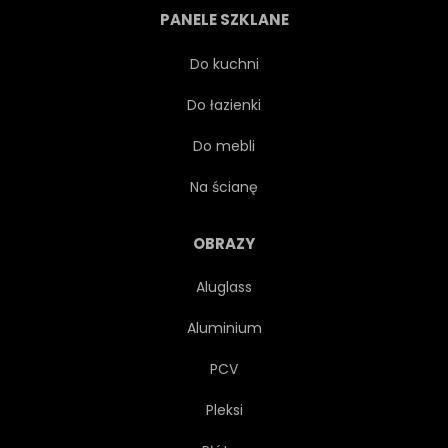
PANELE SZKLANE
OZDOBNY
OZDOBA
Do kuchni
Do łazienki
ELEMENT
WŁÓKIENNICZYCH
Do mebli
DACHÓWKA
WEKTOR
Na ścianę
VINTAGE
MODA
OBRAZY
Aluglass
WYSTRÓJ
TKANINA
Aluminium
KWIATOWY
KWIAT
PCV
Pleksi
KWIECISTY
DRUKUJ