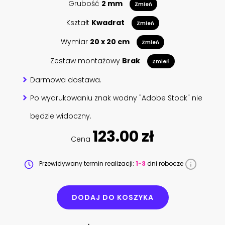
Grubość
2 mm
Zmień
Kształt
Kwadrat
Zmień
Wymiar
20 x 20 cm
Zmień
Zestaw montażowy
Brak
Zmień
Darmowa dostawa.
Po wydrukowaniu znak wodny "Adobe Stock" nie
będzie widoczny.
123.00 zł
Cena
Przewidywany termin realizacji:
1-3
dni robocze
DODAJ DO KOSZYKA