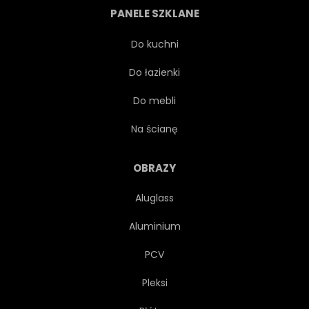
PANELE SZKLANE
VINTAGE
WAKACJE
Do kuchni
Do łazienki
MODA
DRUKUJ
Do mebli
URODZINY
STYL
Na ścianę
WŁOSKI
HISZPAŃSKI
OBRAZY
Aluglass
GRECKI
PORTUGALSKI
Aluminium
WŁÓKIENNICZYCH
TKANINA
PCV
Pleksi
NATURA
BIAŁY