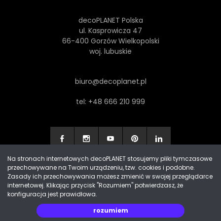
decoPLANET Polska
ul. Kasprowicza 47
66-400 Gorzów Wielkopolski
woj. lubuskie
biuro@decoplanet.pl
tel:
+48 666 210 999
Na stronach internetowych decoPLANET stosujemy pliki tymczasowe
przechowywane na Twoim urządzeniu, tzw. cookies i podobne.
Made with
by Progres Media & decoPLANET
Zasady ich przechowywania możesz zmienić w swojej przeglądarce
internetowej. Klikając przycisk "Rozumiem" potwierdzasz, że
konfiguracja jest prawidłowa.
rozumiem