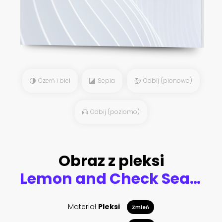
Czerń i biel
Sepia
Odbij (pionowo)
Odbij (poziomo)
Obraz z pleksi
Lemon and Check Seamless Pattern
Materiał
Pleksi
Zmień