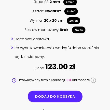
Grubość
2 mm
Zmień
Kształt
Kwadrat
Zmień
Wymiar
20 x 20 cm
Zmień
Zestaw montażowy
Brak
Zmień
Darmowa dostawa.
Po wydrukowaniu znak wodny "Adobe Stock" nie
będzie widoczny.
123.00 zł
Cena
Przewidywany termin realizacji:
1-3
dni robocze
DODAJ DO KOSZYKA