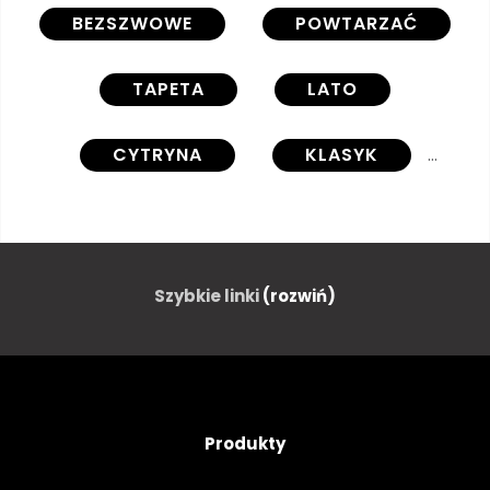
BEZSZWOWE
POWTARZAĆ
TAPETA
LATO
CYTRYNA
KLASYK
ŚRÓDZIEMNEGO
WEKTOR
PIĘKNY
OZDOBNY
Szybkie linki
(rozwiń)
OWOC
ILUSTRACJA
MODNY
WZÓR
TŁO
Produkty
LIŚĆ
NOWOCZESNY