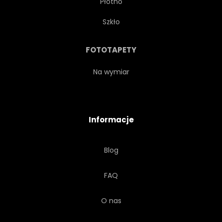
Płótno
NIEBIESKI
Szkło
BAWEŁNIANY MATERIAŁ W KRATKĘ
FOTOTAPETY
SPRAWDZIĆ
W KRATKĘ
Na wymiar
GLEN
GEOMETRYCZNEJ
Informacje
RETRO
TURKUS
Blog
WARCABY
TRADYCYJNYCH
FAQ
KRACIASTY
KWADRAT
O nas
KWADRATOWY
TREND