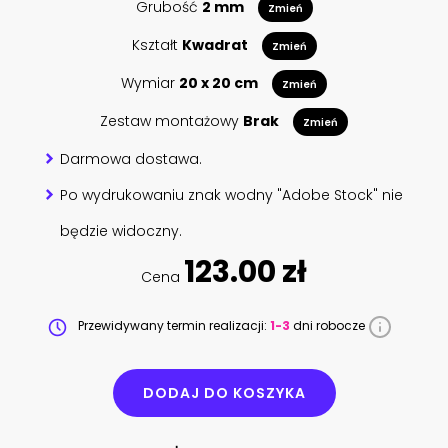
Grubość
2 mm
Zmień
Kształt
Kwadrat
Zmień
Wymiar
20 x 20 cm
Zmień
Zestaw montażowy
Brak
Zmień
Darmowa dostawa.
Po wydrukowaniu znak wodny "Adobe Stock" nie
będzie widoczny.
123.00 zł
Cena
Przewidywany termin realizacji:
1-3
dni robocze
DODAJ DO KOSZYKA