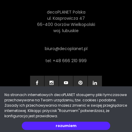
decoPLANET Polska
ul. Kasprowicza 47
66-400 Gorzów Wielkopolski
woj. lubuskie
biuro@decoplanet.pl
tel:
+48 666 210 999
Na stronach internetowych decoPLANET stosujemy pliki tymczasowe
przechowywane na Twoim urządzeniu, tzw. cookies i podobne.
Made with
by Progres Media & decoPLANET
Zasady ich przechowywania możesz zmienić w swojej przeglądarce
internetowej. Klikając przycisk "Rozumiem" potwierdzasz, że
konfiguracja jest prawidłowa.
rozumiem