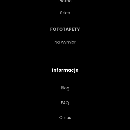
Płótno
PIĘKNY
MIŁOŚĆ
Szkło
NATURA
SKRZYDŁO
FOTOTAPETY
PAPUGA
PŁYN
Na wymiar
AKWARELA
KAPAĆ
Informacje
ŻYWY
Blog
FAQ
O nas