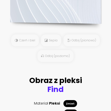
Czerń i biel
Sepia
Odbij (pionowo)
Odbij (poziomo)
Obraz z pleksi
Find
Materiał
Pleksi
Zmień