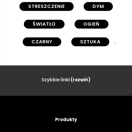
STRESZCZENIE
DYM
ŚWIATŁO
OGIEŃ
CZARNY
SZTUKA
PROJEKTOWAĆ
KONCEPCJA
FRAKTAL
FANTAZJA
Szybkie linki
(rozwiń)
MAGIA
KOBIETA
CZERWONY
MARZENIE
Produkty
WZÓR
PŁOMIEŃ