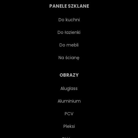
PANELE SZKLANE
ILUSTRACJA
LUDZKI
Do kuchni
Do łazienki
FANTASY
METAFORA
Do mebli
TAPETA
NIEBIESKI
Na ścianę
MÓZG
FALA
OBRAZY
Aluglass
TEKSTURA
OKO
Aluminium
PORTRET
TWARZ
PCV
Pleksi
KOBIECE
ŻEŃSKI