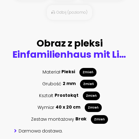
Odbij (poziomo)
Obraz z pleksi
Einfamilienhaus mit Licht im Garten nachts
Materiał
Pleksi
Zmień
Grubość
2 mm
Zmień
Kształt
Prostokąt
Zmień
Wymiar
40 x 20 cm
Zmień
Zestaw montażowy
Brak
Zmień
Darmowa dostawa.