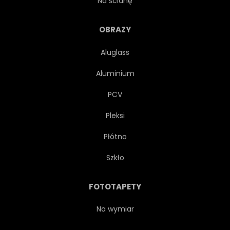
Na ścianę
WYKONANY Z PREFABRYKATÓW
OBRAZY
Aluglass
NEW HOUSE
POBYT
Aluminium
BUDOWAĆ
WILLA
PCV
Pleksi
NIERUCHOMOŚĆ
Płótno
NA ZEWNĄTRZ
SZTUKA
Szkło
TRAWA
NOWOCZESNY
FOTOTAPETY
DOM
NIERUCHOMOŚĆ
Na wymiar