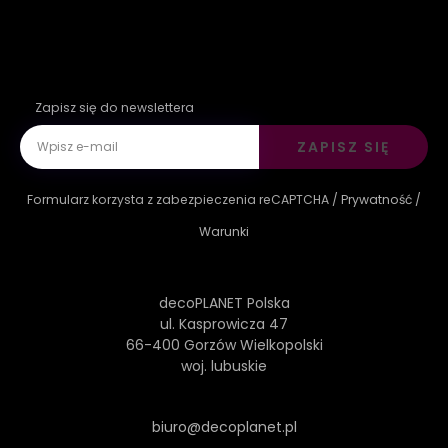
Zapisz się do newslettera
ZAPISZ SIĘ
Formularz korzysta z zabezpieczenia reCAPTCHA /
Prywatność
/
Warunki
decoPLANET Polska
ul. Kasprowicza 47
66-400 Gorzów Wielkopolski
woj. lubuskie
biuro@decoplanet.pl