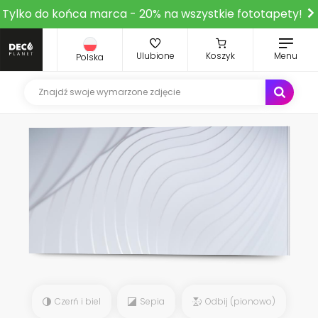
Tylko do końca marca - 20% na wszystkie fototapety!
Ulubione
Koszyk
Menu
Polska
Czerń i biel
Sepia
Odbij (pionowo)