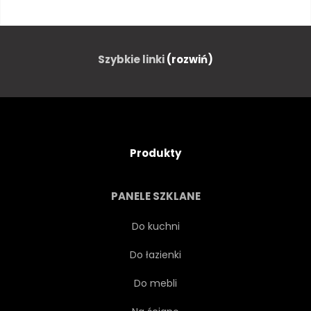
LAMPKA
OKRĄGŁY
KRAJOBRAZOWE
W NOCY
Szybkie linki
(rozwiń)
CIEMNY
KOKSIAK
DOM
TARAS
LATO
Produkty
BUDYNEK
WŁASNOŚĆ
PANELE SZKLANE
POŚWIATA
WŁASNOŚĆ
Do kuchni
Do łazienki
KSIĘŻYC
DOPROWADZIŁY
Do mebli
ARCHITEKTURA
DOM