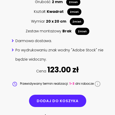
Grubość
2 mm
Zmień
Kształt
Kwadrat
Zmień
Wymiar
20 x 20 cm
Zmień
Zestaw montażowy
Brak
Zmień
Darmowa dostawa.
Po wydrukowaniu znak wodny "Adobe Stock" nie
będzie widoczny.
123.00 zł
Cena
Przewidywany termin realizacji:
1-3
dni robocze
DODAJ DO KOSZYKA