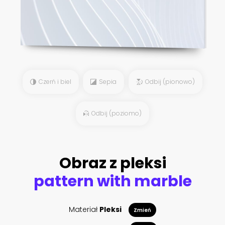
Czerń i biel
Sepia
Odbij (pionowo)
Odbij (poziomo)
Obraz z pleksi
pattern with marble
Materiał
Pleksi
Zmień