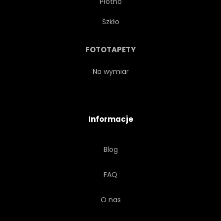
Płótno
KOLOR
LINIA
Szkło
ŚCIANA
KAMIEŃ
FOTOTAPETY
STRUKTURA
MALACHIT
Na wymiar
ZIELONY
ZŁOTO
Informacje
DACHÓWKA
Blog
FAQ
O nas