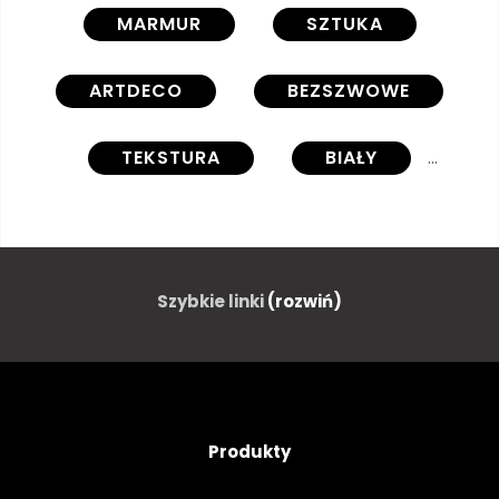
MARMUR
SZTUKA
ARTDECO
BEZSZWOWE
TEKSTURA
BIAŁY
WZÓR
TŁO
PODŁOGOWYCH
Szybkie linki
(rozwiń)
PROJEKTOWAĆ
OZDOBA
TAPETA
RETRO
Produkty
GEOMETRYCZNEJ
NIEBIESKI