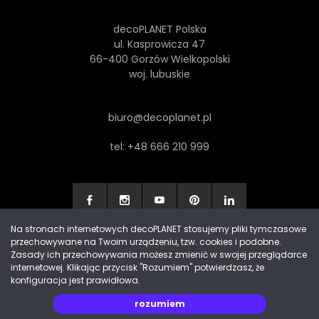
decoPLANET Polska
ul. Kasprowicza 47
66-400 Gorzów Wielkopolski
woj. lubuskie
biuro@decoplanet.pl
tel:
+48 666 210 999
Na stronach internetowych decoPLANET stosujemy pliki tymczasowe
przechowywane na Twoim urządzeniu, tzw. cookies i podobne.
Made with
by Progres Media & decoPLANET
Zasady ich przechowywania możesz zmienić w swojej przeglądarce
internetowej. Klikając przycisk "Rozumiem" potwierdzasz, że
konfiguracja jest prawidłowa.
rozumiem