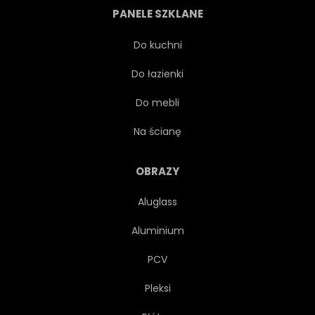
PANELE SZKLANE
CIEMNY
CZARNY
Do kuchni
Do łazienki
STRESZCZENIE
NOWOCZESNY
Do mebli
GRAFICZNY
VINTAGE
Na ścianę
ORNAMENT
WYSTRÓJ
OBRAZY
Aluglass
ELEGANCKI
LUKSUS
Aluminium
ZŁOTO
MODA
PCV
Pleksi
OZDOBNY
KSZTAŁT