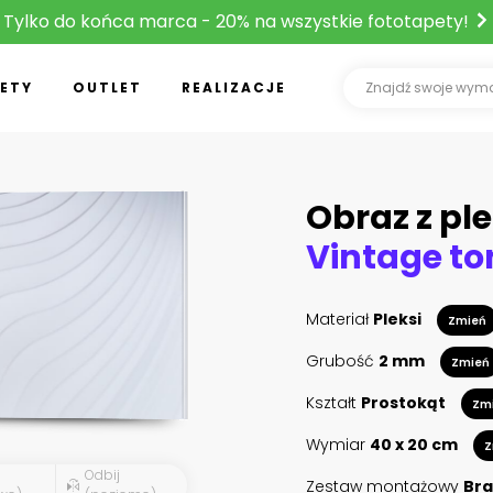
Tylko do końca marca - 20% na wszystkie fototapety!
ETY
OUTLET
REALIZACJE
Obraz z ple
Materiał
Pleksi
Zmień
Grubość
2 mm
Zmień
Kształt
Prostokąt
Zm
Wymiar
40 x 20 cm
Z
Odbij
Zestaw montażowy
Bra