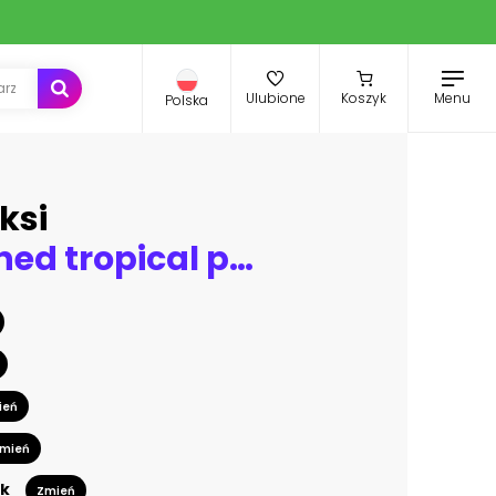
Menu
Ulubione
Koszyk
Polska
ksi
Vintage toned tropical palm trees at summer, view from ground up to the sky
ień
mień
k
Zmień