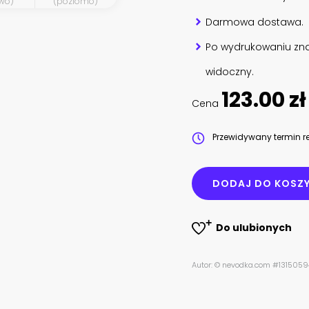
wo)
(poziomo)
Darmowa dostawa.
Po wydrukowaniu zna
widoczny.
123.00 zł
Cena
Przewidywany termin re
DODAJ DO KOSZ
Do ulubionych
Autor: © nevodka.com #1315059