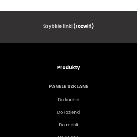
TRANSPORT
POJAZD
FURGONETKA
PRZEWÓZ
Szybkie linki
(rozwiń)
KLASYK
WYCIECZKA
MINIATURA
BOKEH
Produkty
LATO
PLAŻA
PANELE SZKLANE
SŁOŃCE
MORZE
Do kuchni
Do łazienki
OCEANU
WESOŁY
Do mebli
PODRÓŻ
HIPPIS