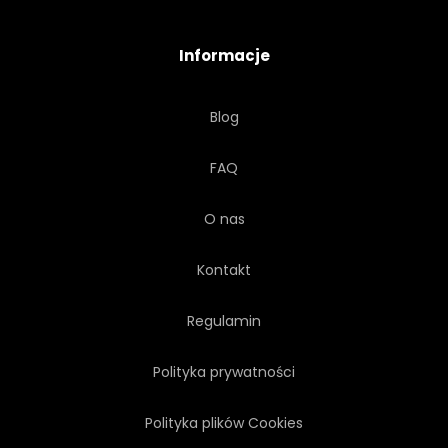
PIASEK
RANEK
FALA
Informacje
REPUBLIKA
KANA GALILEJSKA
Blog
DOMINIKANIN
WYSPA
FAQ
FALA
KOLOR
O nas
Kontakt
Regulamin
Polityka prywatności
Polityka plików Cookies