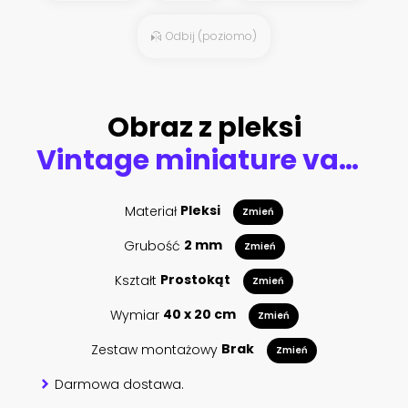
Odbij (poziomo)
Obraz z pleksi
Vintage miniature van in vintage color tone, travel concept
Materiał
Pleksi
Zmień
Grubość
2 mm
Zmień
Kształt
Prostokąt
Zmień
Wymiar
40 x 20 cm
Zmień
Zestaw montażowy
Brak
Zmień
Darmowa dostawa.