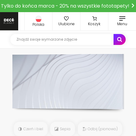
Tylko do końca marca - 20% na wszystkie fototapety!
Ulubione
Koszyk
Menu
Polska
Czerń i biel
Sepia
Odbij (pionowo)