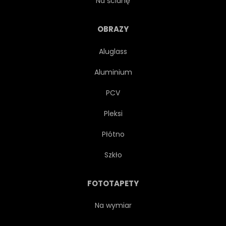
Na ścianę
STAROMODNY
SURFING
OBRAZY
Aluglass
TROPIKALNY
PRZYGODA
Aluminium
AUTOBUS
STYL ŻYCIA
PCV
Pleksi
WAKACJE
CAR
Płótno
MINIVAN
AUSSENAUFNAHME
Szkło
SAMOCHODÓW
WSCHODY
FOTOTAPETY
SUNDOWN
WODA
Na wymiar