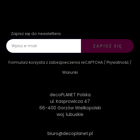
Zapisz się do newslettera
ZAPISZ SIĘ
Formularz korzysta z zabezpieczenia reCAPTCHA /
Prywatność
/
Warunki
decoPLANET Polska
ul. Kasprowicza 47
66-400 Gorzów Wielkopolski
woj. lubuskie
biuro@decoplanet.pl