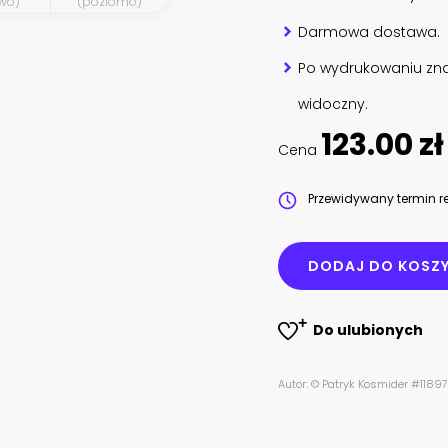
wo)
(poziomo)
Darmowa dostawa.
Po wydrukowaniu zna
widoczny.
123.00 zł
Cena
Przewidywany termin re
DODAJ DO KOSZ
Do ulubionych
Autor: © Patryk Kosmider #118