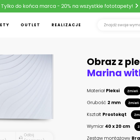
Tylko do końca marca - 20% na wszystkie fototapety!
ETY
OUTLET
REALIZACJE
Obraz z ple
Materiał
Pleksi
Zmień
Grubość
2 mm
Zmień
Kształt
Prostokąt
Zm
Wymiar
40 x 20 cm
Z
Odbij
Zestaw montażowy
Bra