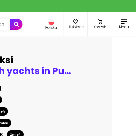
Menu
Ulubione
Koszyk
Polska
ksi
Marina with yachts in Puerto de Mogan, a small fishing port on Gran Canaria, Spain.
ień
mień
k
Zmień