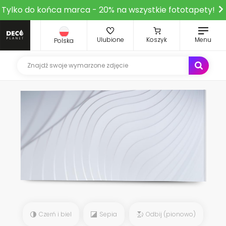
Tylko do końca marca - 20% na wszystkie fototapety!
Ulubione
Koszyk
Menu
Polska
Czerń i biel
Sepia
Odbij (pionowo)