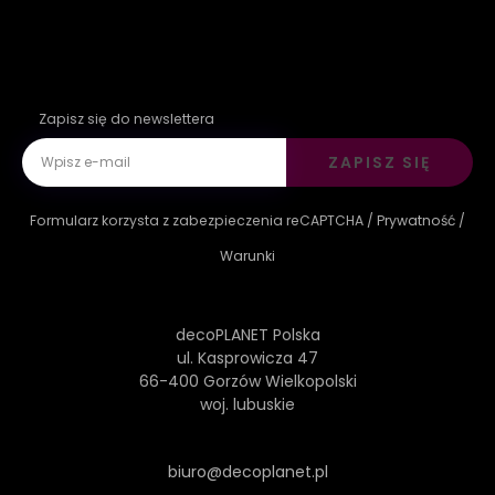
Zapisz się do newslettera
ZAPISZ SIĘ
Formularz korzysta z zabezpieczenia reCAPTCHA /
Prywatność
/
Warunki
decoPLANET Polska
ul. Kasprowicza 47
66-400 Gorzów Wielkopolski
woj. lubuskie
biuro@decoplanet.pl