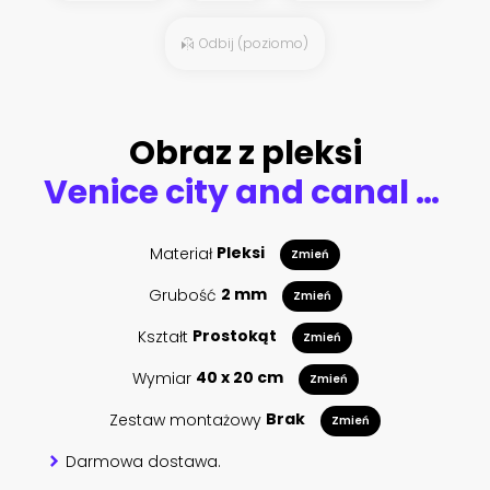
Odbij (poziomo)
Obraz z pleksi
Venice city and canal with sunrise view panorama
Materiał
Pleksi
Zmień
Grubość
2 mm
Zmień
Kształt
Prostokąt
Zmień
Wymiar
40 x 20 cm
Zmień
Zestaw montażowy
Brak
Zmień
Darmowa dostawa.