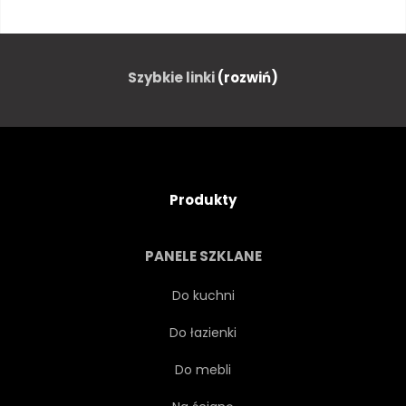
RANEK
GRÓD
EUROPA
MORZE
Szybkie linki
(rozwiń)
SUNDOWN
ARCHITEKTURA
PODRÓŻ
TOURISMUS
Produkty
PUNKT ORIENTACYJNY
PIĘKNY
PANELE SZKLANE
KRAJOBRAZ MIASTA
DOM
Do kuchni
Do łazienki
VENEZIA
SCENA
Do mebli
SŁAWNY
ZABYTKOWY