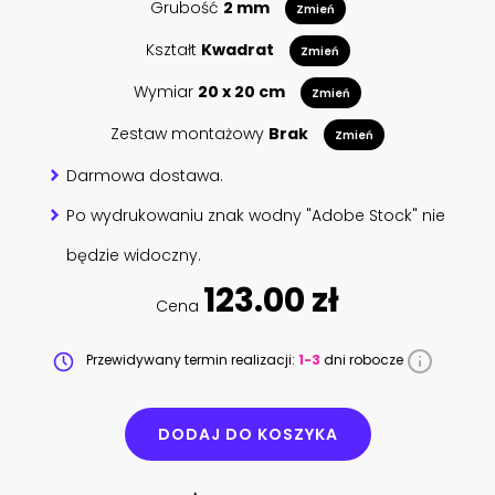
Grubość
2 mm
Zmień
Kształt
Kwadrat
Zmień
Wymiar
20 x 20 cm
Zmień
Zestaw montażowy
Brak
Zmień
Darmowa dostawa.
Po wydrukowaniu znak wodny "Adobe Stock" nie
będzie widoczny.
123.00 zł
Cena
Przewidywany termin realizacji:
1-3
dni robocze
DODAJ DO KOSZYKA