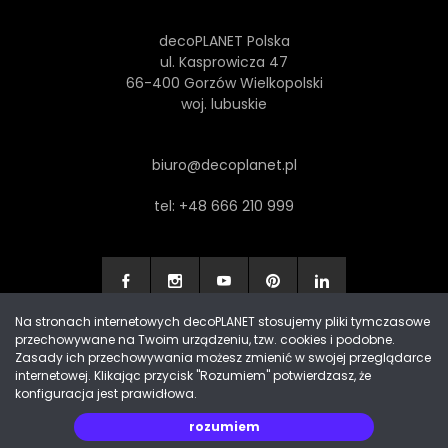
decoPLANET Polska
ul. Kasprowicza 47
66-400 Gorzów Wielkopolski
woj. lubuskie
biuro@decoplanet.pl
tel:
+48 666 210 999
Na stronach internetowych decoPLANET stosujemy pliki tymczasowe
przechowywane na Twoim urządzeniu, tzw. cookies i podobne.
Made with
by Progres Media & decoPLANET
Zasady ich przechowywania możesz zmienić w swojej przeglądarce
internetowej. Klikając przycisk "Rozumiem" potwierdzasz, że
konfiguracja jest prawidłowa.
rozumiem