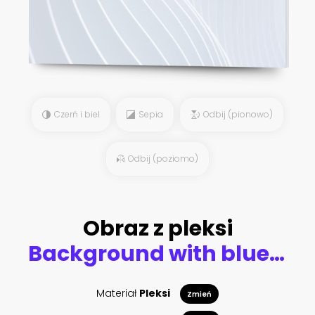
Czerń i biel
Sepia
Odbij (pionowo)
Odbij (poziomo)
Obraz z pleksi
Background with blue realistic feathers
Materiał
Pleksi
Zmień