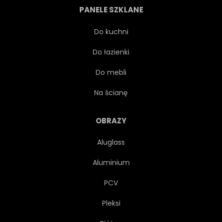
PANELE SZKLANE
PROJEKTOWAĆ
OZDOBNY
Do kuchni
Do łazienki
OZDOBA
BŁYSZCZĄCY
Do mebli
PRZEZROCZYSTY
Na ścianę
KREATYWNYCH
WZÓR
OBRAZY
Aluglass
TAPETA
BROSZURY
Aluminium
KARTA
WYGRAWEROWANYM
PCV
Pleksi
FIRMOWY
TOŻSAMOŚCI