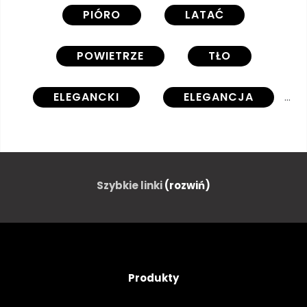
PIÓRO
LATAĆ
POWIETRZE
TŁO
ELEGANCKI
ELEGANCJA
JASNY
CZYSTY
ILUSTRACJA
REALISTYCZNY
Szybkie linki
(rozwiń)
WEKTOR
GRAFICZNY
STYL
MODA
PIĘKNY
Produkty
BIAŁY
ELEMENT