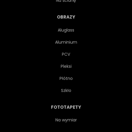
Na ścianę
EUROPEJSKIEJ
TŁO
OBRAZY
Aluglass
ARCHITEKTURA
EUROPA
Aluminium
DROGA
PRĘDKOŚĆ
PCV
Pleksi
STYL ŻYCIA
POJAZD
Płótno
KOŁA
LATO
Szkło
NIEWYRAŹNE
LWÓW
FOTOTAPETY
Na wymiar