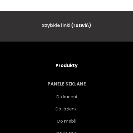
ULICA
KLASYK
MOTOCYKL
RETRO
Szybkie linki
(rozwiń)
KAWIARNIA
ZAPARKOWANYCH
MIASTO
MOTOR
Produkty
MIEJSKI
STYL
PANELE SZKLANE
PRZEWÓZ
MODA
Do kuchni
Do łazienki
PODRÓŻ
ROWER
Do mebli
TRANSPORT
BIAŁY