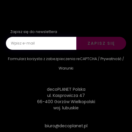
Zapisz się do newslettera
ZAPISZ SIĘ
Formularz korzysta z zabezpieczenia reCAPTCHA /
Prywatność
/
Warunki
decoPLANET Polska
ul. Kasprowicza 47
66-400 Gorzów Wielkopolski
woj. lubuskie
biuro@decoplanet.pl