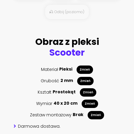
Odbij (poziomo)
Obraz z pleksi
Scooter
Materiał
Pleksi
Zmień
Grubość
2 mm
Zmień
Kształt
Prostokąt
Zmień
Wymiar
40 x 20 cm
Zmień
Zestaw montażowy
Brak
Zmień
Darmowa dostawa.