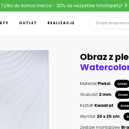
Tylko do końca marca - 20% na wszystkie fototapety!
ETY
OUTLET
REALIZACJE
Obraz z ple
Materiał
Pleksi
Zmień
Grubość
2 mm
Zmień
Kształt
Kwadrat
Zmie
Wymiar
20 x 20 cm
Z
Zestaw montażowy
Bra