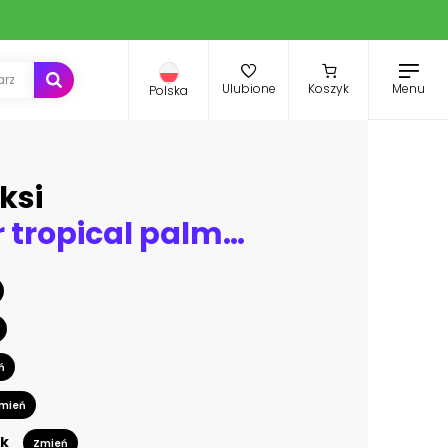
Menu
Ulubione
Koszyk
Polska
ksi
Watercolor tropical palm leaves seamless pattern. Vector illustration.
ń
mień
k
Zmień