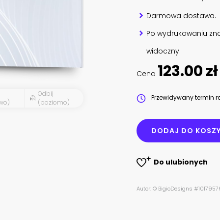
Darmowa dostawa.
Po wydrukowaniu zna
widoczny.
123.00 zł
Cena
Odbij
Przewidywany termin re
wo)
(poziomo)
DODAJ DO KOSZ
Do ulubionych
Autor: © BigioDesigns #101795