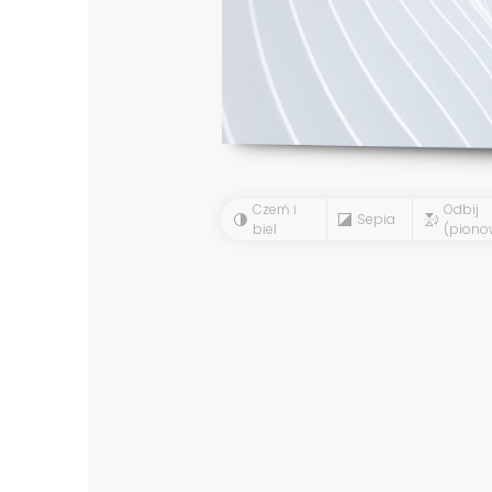
Czerń i
Odbij
Sepia
biel
(piono