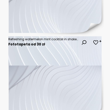
Refreshing watermelon mint cocktail in shaker, ice cubes visible, preparation, tart, close up
Fototapeta od 30 zł