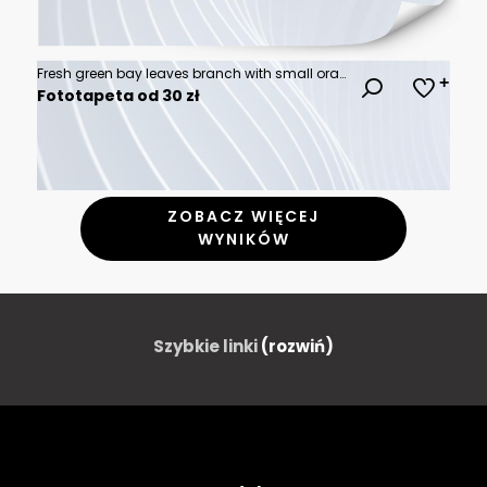
Fresh green bay leaves branch with small orange berries isolated on a clean surface perfect for culinary herbs and spice design elements for cooking and organic food packaging projects
Fototapeta od 30 zł
ZOBACZ WIĘCEJ
WYNIKÓW
Szybkie linki
(rozwiń)