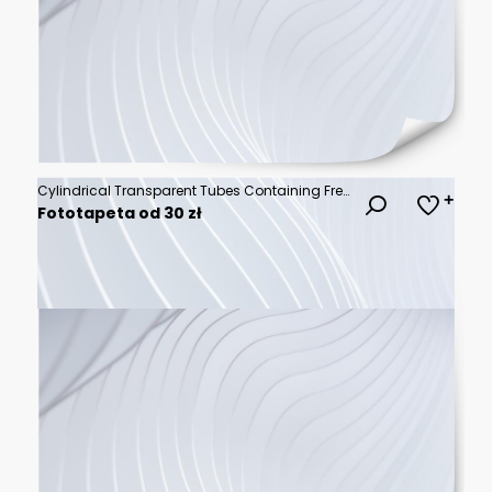
Cylindrical Transparent Tubes Containing Fresh Broccoli and Cauliflower in a Vibrant Background
Fototapeta od 30 zł