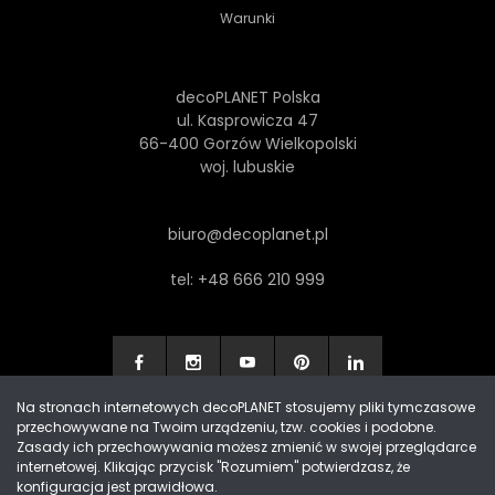
Warunki
decoPLANET Polska
ul. Kasprowicza 47
66-400 Gorzów Wielkopolski
woj. lubuskie
biuro@decoplanet.pl
tel:
+48 666 210 999
Na stronach internetowych decoPLANET stosujemy pliki tymczasowe
przechowywane na Twoim urządzeniu, tzw. cookies i podobne.
Made with
by Progres Media & decoPLANET
Zasady ich przechowywania możesz zmienić w swojej przeglądarce
internetowej. Klikając przycisk "Rozumiem" potwierdzasz, że
konfiguracja jest prawidłowa.