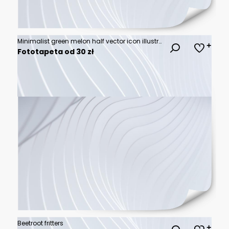
Minimalist green melon half vector icon illustration with clean line seeds, symmetrical rind outline, fresh summer fruit design for menus, packaging, grocery labels, healthy food graphics
Fototapeta od 30 zł
Beetroot fritters