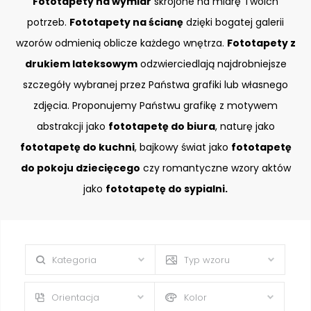
Fototapety na wymiar
skrojone na miarę Twoich
potrzeb.
Fototapety na ścianę
dzięki bogatej galerii
wzorów odmienią oblicze każdego wnętrza.
Fototapety z
drukiem lateksowym
odzwierciedlają najdrobniejsze
szczegóły wybranej przez Państwa grafiki lub własnego
zdjęcia. Proponujemy Państwu grafikę z motywem
abstrakcji jako
fototapetę do biura
, naturę jako
fototapetę do kuchni
, bajkowy świat jako
fototapetę
do pokoju dziecięcego
czy romantyczne wzory aktów
jako
fototapetę do sypialni.
Kategoria
Typ wzoru
Orientacja
Kolor