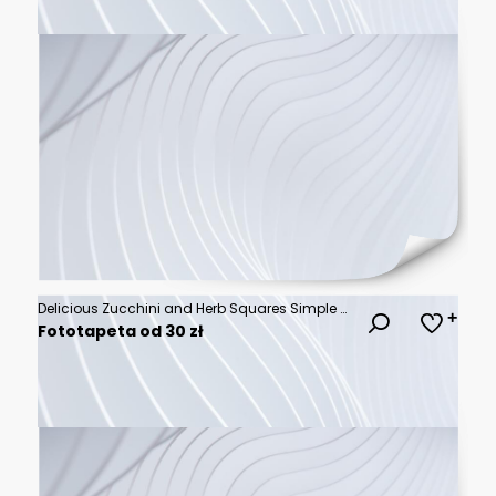
Delicious Zucchini and Herb Squares Simple Recipe for a Healthy and Flavorful Side Dish
Fototapeta od 30 zł