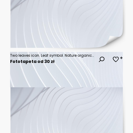
Two leaves icon. Leaf symbol. Nature organic isolated illustration. Vegetarian or vegan label. Green eco logo.
Fototapeta od 30 zł