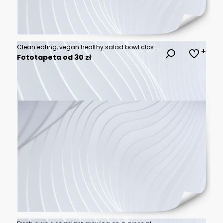
Clean eating, vegan healthy salad bowl closeup , woman holding salad bowl, plant based healthy diet with greens, chickpeas and vegetables
Fototapeta od 30 zł