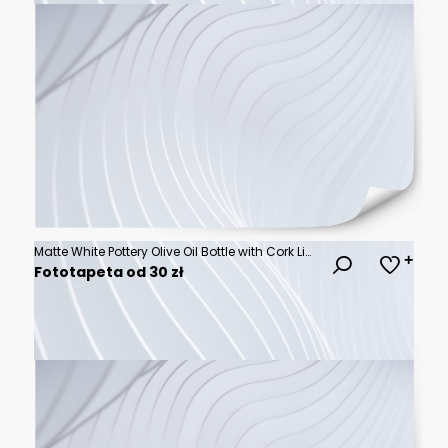
Matte White Pottery Olive Oil Bottle with Cork Lid, Textured Concrete Shelf, Soft Light. Copy space. Generative AI
Fototapeta od 30 zł