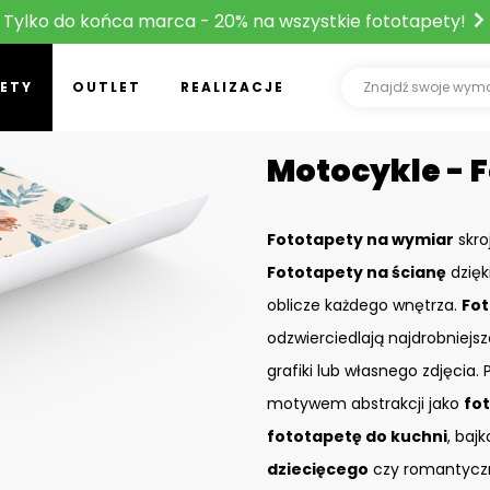
Tylko do końca marca - 20% na wszystkie fototapety!
ETY
OUTLET
REALIZACJE
Motocykle - 
Fototapety na wymiar
skro
Fototapety na ścianę
dzięk
oblicze każdego wnętrza.
Fot
odzwierciedlają najdrobniejs
grafiki lub własnego zdjęcia
motywem abstrakcji jako
fo
fototapetę do kuchni
, baj
dziecięcego
czy romantyczn