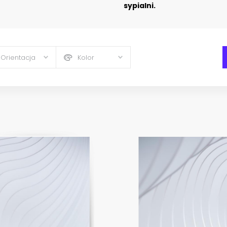
sypialni.
Orientacja
Kolor