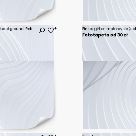
Old motorcycle isolated on white background. Retro motorbike.
Fototapeta od 30 zł