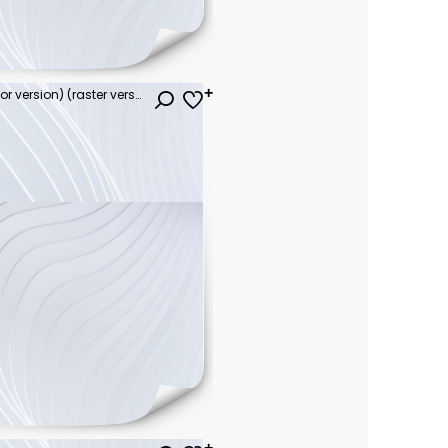
Pin up girl on motorcycle (color version) (raster version)