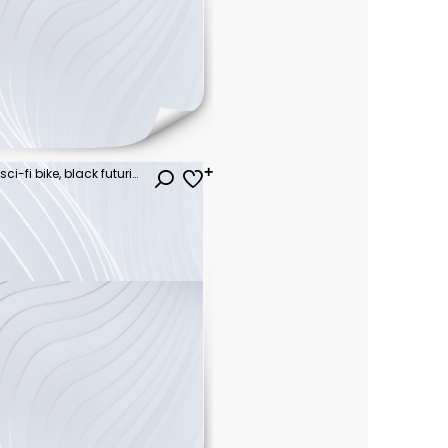
Biker girl with helmet riding a sci-fi bike, black futuristic motorcycle isolated on white background, 3D rendering