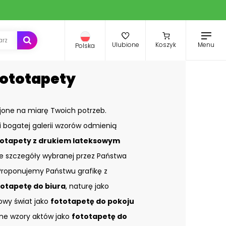
Menu
Ulubione
Koszyk
Polska
Fototapety
jone na miarę Twoich potrzeb.
i bogatej galerii wzorów odmienią
otapety z drukiem lateksowym
ze szczegóły wybranej przez Państwa
. Proponujemy Państwu grafikę z
totapetę do biura
, naturę jako
kowy świat jako
fototapetę do pokoju
e wzory aktów jako
fototapetę do