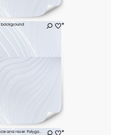
te background
High speed concept. Motorcycle and racer. Polygonal wireframe mesh on blue night sky with dots, stars and looks like constellation. Illustration or background. Sport vector wireframe concept