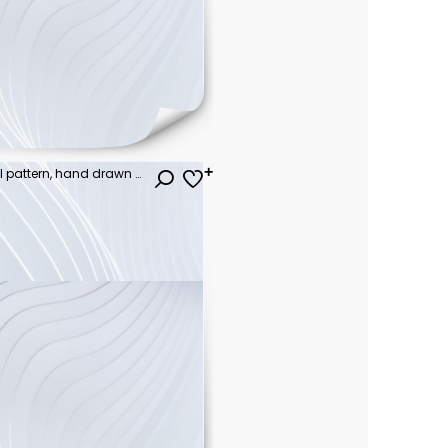
Seamless vector geometrical pattern, hand drawn decorative elements. Graphic design, drawing illustration. Print for fabric, textil, wallpaper, wrapping, packaging. Vintage retro old style background