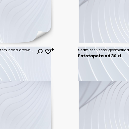
Seamless vector geometrical pattern, hand drawn decorative elements. Graphic design, drawing illustration. Print for fabric, textil, wallpaper, wrapping, packaging. Vintage retro old style background
Fototapeta od 30 zł