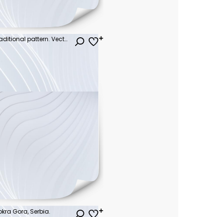
Colorful bird - floral folk art traditional pattern. Vector logo design.
kra Gora, Serbia.