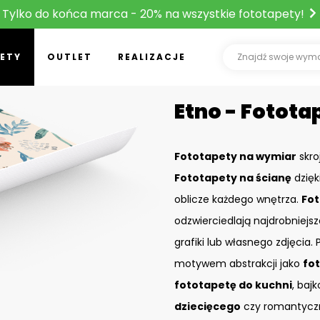
Tylko do końca marca - 20% na wszystkie fototapety!
ETY
OUTLET
REALIZACJE
Etno - Fotota
Fototapety na wymiar
skro
Fototapety na ścianę
dzięk
oblicze każdego wnętrza.
Fot
odzwierciedlają najdrobniejs
grafiki lub własnego zdjęcia
motywem abstrakcji jako
fo
fototapetę do kuchni
, baj
dziecięcego
czy romantyczn