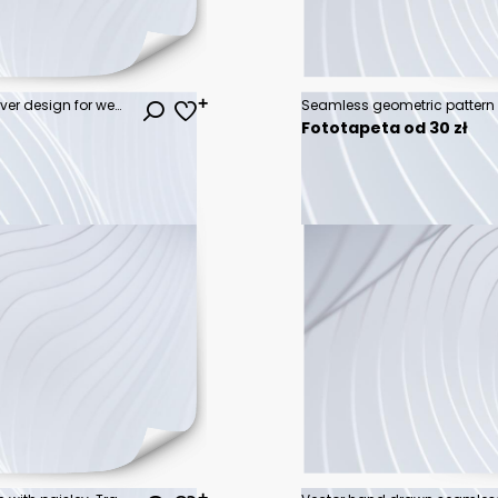
Gold polygonal texture. Vector cover design for wedding invintation, placards, banners, flyers, presentations and business cards
Fototapeta od 30 zł