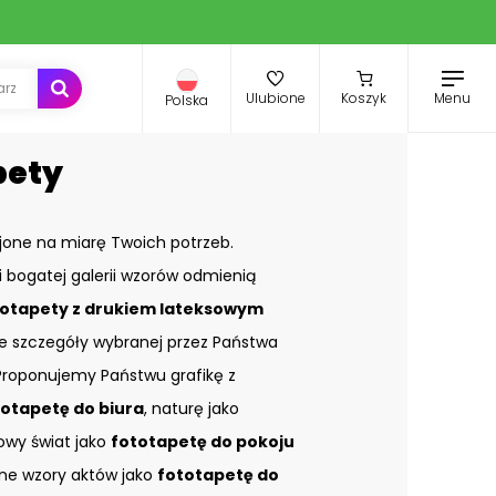
Menu
Ulubione
Koszyk
Polska
pety
jone na miarę Twoich potrzeb.
i bogatej galerii wzorów odmienią
otapety z drukiem lateksowym
ze szczegóły wybranej przez Państwa
. Proponujemy Państwu grafikę z
totapetę do biura
, naturę jako
kowy świat jako
fototapetę do pokoju
e wzory aktów jako
fototapetę do