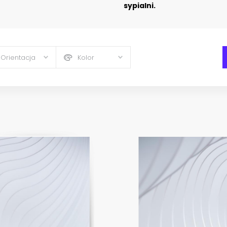
sypialni.
Orientacja
Kolor