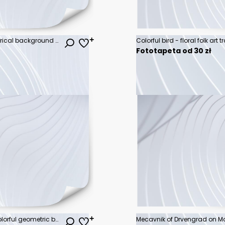
Seamless vector pattern. geometrical background with hand drawn decorative tribal elements. Print with ethnic, folk, traditional motifs. Graphic geometric illustration for wrapping, wallpaper, fabric
Fototapeta od 30 zł
Set of seamless vector pattern, colorful geometric background with rhombus, triangles, rectangles, dots, lines, squares. Abstract graphic design. Line drawing, print for wallpaper, fabric
Mecavnik of Drvengrad on Mo