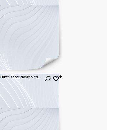
Rectangular seamless Boho Print vector design for rug, carpet, tapis, shawl, towel, textile, yoga mat. Neck scarf or kerchief pattern design. Traditional ornamental ethnic pattern with paisley.