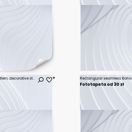
Vector hand drawn seamless pattern, decorative stylized childish trees. Doodle style, tribal graphic illustration. Ornamental cute hand drawing Series of doodle, cartoon, sketch seamless patterns
Fototapeta od 30 zł