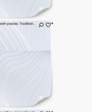
Seamless geometric pattern with paisley. Traditional ethnic ornament. Vector print. Use for wallpaper, pattern fills,textile design.