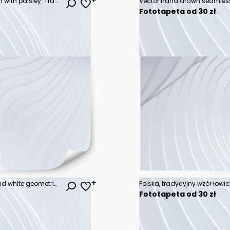
Seamless colorful mosaic pattern with paisley. Traditional ethnic ornament. Vector print. Use for wallpaper, pattern fills,textile design.
Fototapeta od 30 zł
Seamless vector pattern Black and white geometrical background with hand drawn little decorative elements.Simple design. Graphic vector illustration Template for wrapping, background, wallpaper
Polska, tradycyjny wzór łowic
Fototapeta od 30 zł