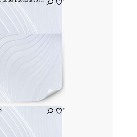
Vector hand drawn seamless pattern, decorative stylized childish trees. Doodle style, tribal graphic illustration. Ornamental cute hand drawing Series of doodle, cartoon, sketch seamless patterns
ki