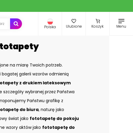
Menu
Ulubione
Koszyk
Polska
ototapety
jone na miarę Twoich potrzeb.
i bogatej galerii wzorów odmienią
otapety z drukiem lateksowym
ze szczegóły wybranej przez Państwa
. Proponujemy Państwu grafikę z
totapetę do biura
, naturę jako
kowy świat jako
fototapetę do pokoju
e wzory aktów jako
fototapetę do