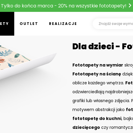
Tylko do końca marca - 20% na wszystkie fototapety!
ETY
OUTLET
REALIZACJE
Dla dzieci - F
Fototapety na wymiar
skro
Fototapety na ścianę
dzięk
oblicze każdego wnętrza.
Fot
odzwierciedlają najdrobniejs
grafiki lub własnego zdjęcia
motywem abstrakcji jako
fo
fototapetę do kuchni
, baj
dziecięcego
czy romantyczn