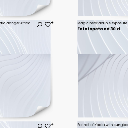
Big collection of wild animals. Exotic danger African. Tropical. Vector illustration on white background.
Fototapeta od 30 zł