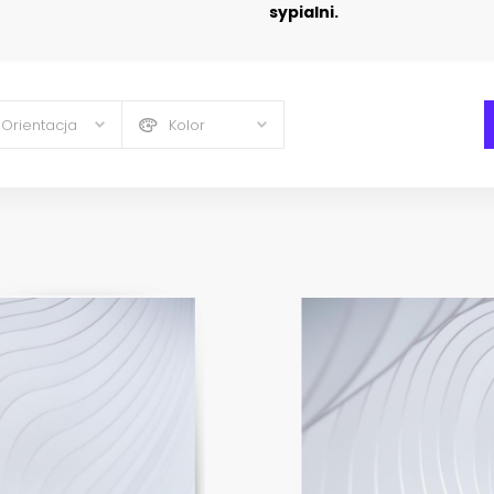
sypialni.
Orientacja
Kolor