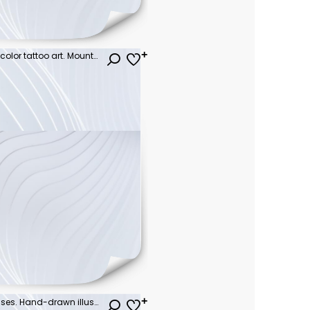
Magic bear double exposure color tattoo art. Mountains, compass. Bear grizzly silhouette t-shirt design. Tourism symbol, adventure, great outdoor
Portrait of Koala with sunglasses. Hand-drawn illustration. Vector.