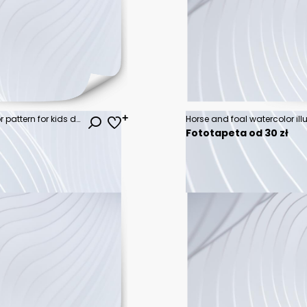
Seamless hand drawn red tractor pattern for kids design.
Horse and foal watercolor ill
Fototapeta od 30 zł