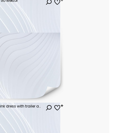
tło wektor
cute princess wearing long pink dress with trailer and is walking in the garden and touching flowers in soft sun lights. wonderful elegant girl elf with blond fair wavy hair and gold crown. art photo