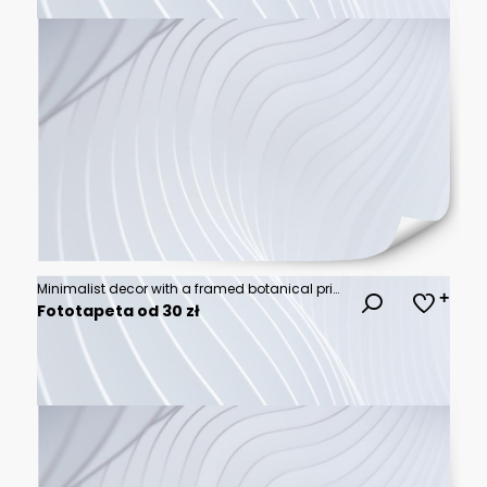
Minimalist decor with a framed botanical print and vases.
Fototapeta od 30 zł