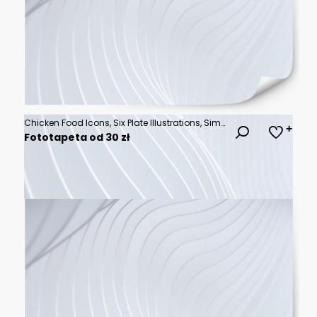
Chicken Food Icons, Six Plate Illustrations, Simple Line Art, Delicious Meal Graphics
Fototapeta od 30 zł