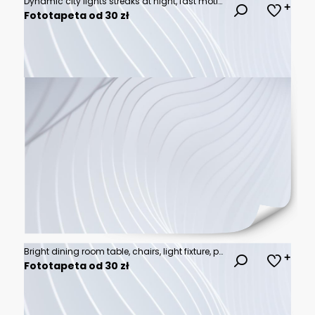
Dynamic city lights streaks at night, fast motion blur.
Fototapeta od 30 zł
Bright dining room table, chairs, light fixture, plant, art, window, view
Fototapeta od 30 zł