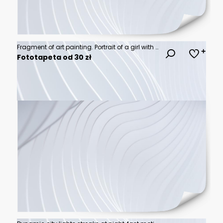
Fragment of art painting. Portrait of a girl with blond hair is made in a classic style. .A woman's face with red lips.
Fototapeta od 30 zł