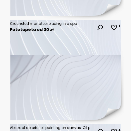
Crocheted manatee relaxing in a spa
Fototapeta od 30 zł
Abstract colorful oil painting on canvas. Oil paint texture with brush and palette knife strokes. Multi colored wallpaper. Macro close up acrylic background. Modern art concept. Horizontal fragment.