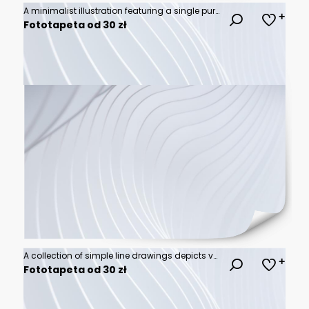
A minimalist illustration featuring a single purple wave line, perfect for adding a touch of elegance to your design.
Fototapeta od 30 zł
A collection of simple line drawings depicts various everyday activities and leisure pursuits, showcasing a diverse range of human engagement and hobbies.
Fototapeta od 30 zł