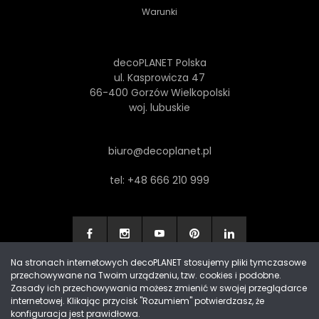
Warunki
decoPLANET Polska
ul. Kasprowicza 47
66-400 Gorzów Wielkopolski
woj. lubuskie
biuro@decoplanet.pl
tel:
+48 666 210 999
Na stronach internetowych decoPLANET stosujemy pliki tymczasowe
przechowywane na Twoim urządzeniu, tzw. cookies i podobne.
Made with
by Progres Media & decoPLANET
Zasady ich przechowywania możesz zmienić w swojej przeglądarce
internetowej. Klikając przycisk "Rozumiem" potwierdzasz, że
konfiguracja jest prawidłowa.