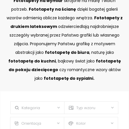
Fototapety na wymiar
skrojone na miarę Twoich
potrzeb.
Fototapety na ścianę
dzięki bogatej galerii
wzorów odmienią oblicze każdego wnętrza.
Fototapety z
drukiem lateksowym
odzwierciedlają najdrobniejsze
szczegóły wybranej przez Państwa grafiki lub własnego
zdjęcia. Proponujemy Państwu grafikę z motywem
abstrakcji jako
fototapetę do biura
, naturę jako
fototapetę do kuchni
, bajkowy świat jako
fototapetę
do pokoju dziecięcego
czy romantyczne wzory aktów
jako
fototapetę do sypialni.
Kategoria
Typ wzoru
Orientacja
Kolor