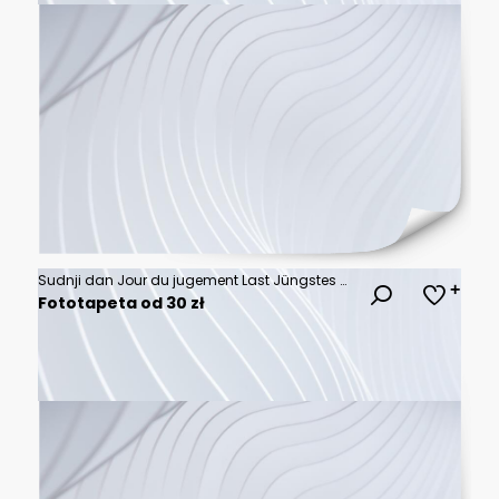
Sudnji dan Jour du jugement Last Jüngstes Gericht Tuomiopäivä Showdown Judgment video Страшный Sąd Ostateczny суд Giudizio 最後の審判 universale יום הדין
Fototapeta od 30 zł