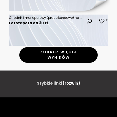
Chodnik i mur oporowy (prace końcowe) na odnowionej drodze w mieście. Chodnik przylegający do nowo wybudowanego muru oporowego, z starannie przyciętą zieloną roślinnością po jednej stronie.
Fototapeta od 30 zł
ZOBACZ WIĘCEJ
WYNIKÓW
Szybkie linki
(rozwiń)