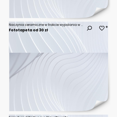
Naczynia ceramiczne w trakcie wypalania w piecu. Proces, który nadaje im trwałość i ostateczny kształt, kluczowy etap w tworzeniu rękodzieła ceramicznego.
Fototapeta od 30 zł