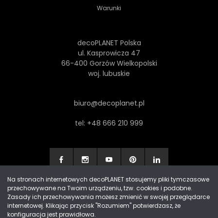
Warunki
decoPLANET Polska
ul. Kasprowicza 47
66-400 Gorzów Wielkopolski
woj. lubuskie
biuro@decoplanet.pl
tel:
+48 666 210 999
Na stronach internetowych decoPLANET stosujemy pliki tymczasowe
przechowywane na Twoim urządzeniu, tzw. cookies i podobne.
Made with
by Progres Media & decoPLANET
Zasady ich przechowywania możesz zmienić w swojej przeglądarce
internetowej. Klikając przycisk "Rozumiem" potwierdzasz, że
konfiguracja jest prawidłowa.