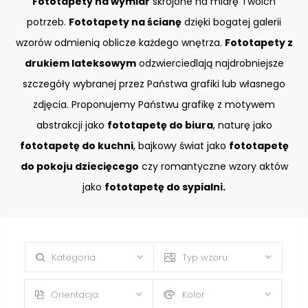
Fototapety na wymiar
skrojone na miarę Twoich
potrzeb.
Fototapety na ścianę
dzięki bogatej galerii
wzorów odmienią oblicze każdego wnętrza.
Fototapety z
drukiem lateksowym
odzwierciedlają najdrobniejsze
szczegóły wybranej przez Państwa grafiki lub własnego
zdjęcia. Proponujemy Państwu grafikę z motywem
abstrakcji jako
fototapetę do biura
, naturę jako
fototapetę do kuchni
, bajkowy świat jako
fototapetę
do pokoju dziecięcego
czy romantyczne wzory aktów
jako
fototapetę do sypialni.
Kategoria
Typ wzoru
Orientacja
Kolor