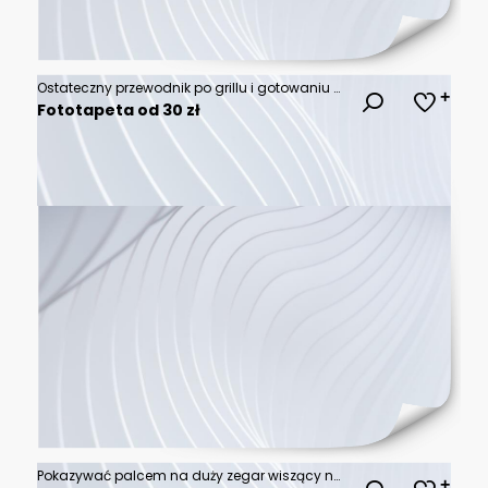
Ostateczny przewodnik po grillu i gotowaniu steków jest bardzo rzadki do dobrze wykonanej rzadkiej temperatury gotowania
Fototapeta od 30 zł
Pokazywać palcem na duży zegar wiszący na ścianie