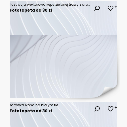
Ilustracja wektorowa kępy zielonej trawy z drobnymi pąkami kwiatowymi, przedstawiona na czystym białym tle jako odizolowany element graficzny do projektów przyrodniczych.
Fototapeta od 30 zł
żarówka ikona na bialym tle
Fototapeta od 30 zł