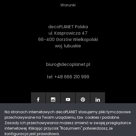
Warunki
decoPLANET Polska
ul. Kasprowicza 47
66-400 Gorzów Wielkopolski
woj. lubuskie
biuro@decoplanet.pl
tel:
+48 666 210 999
Na stronach internetowych decoPLANET stosujemy pliki tymczasowe
przechowywane na Twoim urządzeniu, tzw. cookies i podobne.
Made with
by Progres Media & decoPLANET
Zasady ich przechowywania możesz zmienić w swojej przeglądarce
internetowej. Klikając przycisk "Rozumiem" potwierdzasz, że
konfiguracja jest prawidłowa.