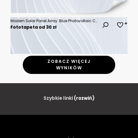
Modern Solar Panel Array: Blue Photovoltaic Cells Isolated on White Background, Renewable Energy Technology Branding and Sustainable Power Innovation
Fototapeta od 30 zł
ZOBACZ WIĘCEJ
WYNIKÓW
Szybkie linki
(rozwiń)