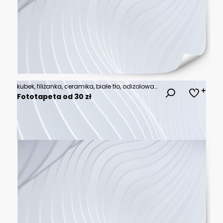
kubek, filiżanka, ceramika, białe tło, odizolowany obiekt, reklama, e-commerce, wizualizacja produktu, makieta, produkt stockowy, neutralne oświetlenie, wysokiej jakości, realistyczne cienie, refleksy
Fototapeta od 30 zł