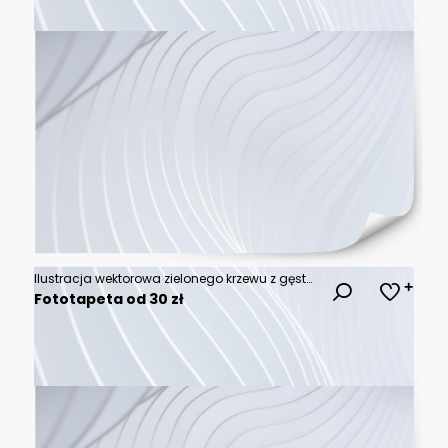
Ilustracja wektorowa zielonego krzewu z gęstymi gałęziami i liśćmi, odizolowana na białym tle, idealna do projektów krajobrazowych i grafiki ogrodniczej.
Fototapeta od 30 zł