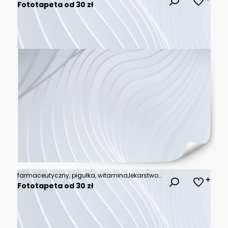
Fototapeta od 30 zł
farmaceutyczny, pigułka, witamina,lekarstwo, kapsułka, recepta, narkotyk, zdrowie, medycyna, choroba, leczenie, zdrowy, ból, opieka, odizolowany,
Fototapeta od 30 zł