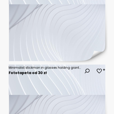
Minimalist stickman in glasses holding giant lightbulb idea concept line art
Fototapeta od 30 zł