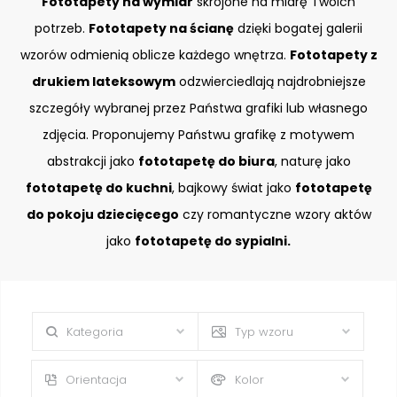
Fototapety na wymiar
skrojone na miarę Twoich
potrzeb.
Fototapety na ścianę
dzięki bogatej galerii
wzorów odmienią oblicze każdego wnętrza.
Fototapety z
drukiem lateksowym
odzwierciedlają najdrobniejsze
szczegóły wybranej przez Państwa grafiki lub własnego
zdjęcia. Proponujemy Państwu grafikę z motywem
abstrakcji jako
fototapetę do biura
, naturę jako
fototapetę do kuchni
, bajkowy świat jako
fototapetę
do pokoju dziecięcego
czy romantyczne wzory aktów
jako
fototapetę do sypialni.
Kategoria
Typ wzoru
Orientacja
Kolor