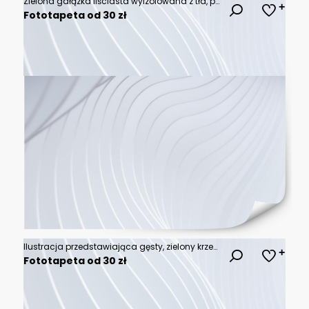
Zielona gałązka liściasta wyizolowana z tła, png
Fototapeta od 30 zł
Ilustracja przedstawiająca gęsty, zielony krzew z bujnymi liśćmi, odizolowany na czystym białym tle, idealny do projektów ogrodniczych i wizualizacji krajobrazu.
Fototapeta od 30 zł