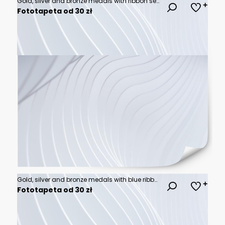
Gold, silver and bronze medals with ribbon set vector illustration. Realistic isolated trophy and medal collection with metal reward badges for winners, quality certificate and prize warranty
Fototapeta od 30 zł
Gold, silver and bronze medals with blue ribbon flat vector icons for sports apps and websites
Fototapeta od 30 zł