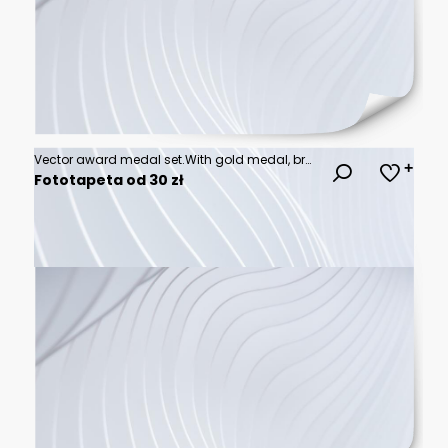
Vector award medal set.With gold medal, bronze medal and bronze medal. - Additional format EPS10 - Separate layers for easy editing
Fototapeta od 30 zł