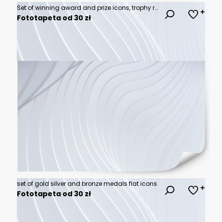
Set of winning award and prize icons, trophy reward, victory trophy signs depicting an award, victory cup achievement, winner medal - stock vector
Fototapeta od 30 zł
set of gold silver and bronze medals flat icons
Fototapeta od 30 zł