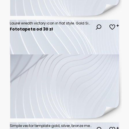
Laurel wreath victory icon in flat style. Gold Sivler and Bronze medal award.
Fototapeta od 30 zł
Simple vector template gold, silver, bronze medals for stamps or coins