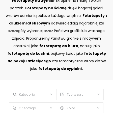
Fototapety na wymiar
skrojone na miarę Twoich
potrzeb.
Fototapety na ścianę
dzięki bogatej galerii
wzorów odmienią oblicze każdego wnętrza.
Fototapety z
drukiem lateksowym
odzwierciedlają najdrobniejsze
szczegóły wybranej przez Państwa grafiki lub własnego
zdjęcia. Proponujemy Państwu grafikę z motywem
abstrakcji jako
fototapetę do biura
, naturę jako
fototapetę do kuchni
, bajkowy świat jako
fototapetę
do pokoju dziecięcego
czy romantyczne wzory aktów
jako
fototapetę do sypialni.
Kategoria
Typ wzoru
Orientacja
Kolor