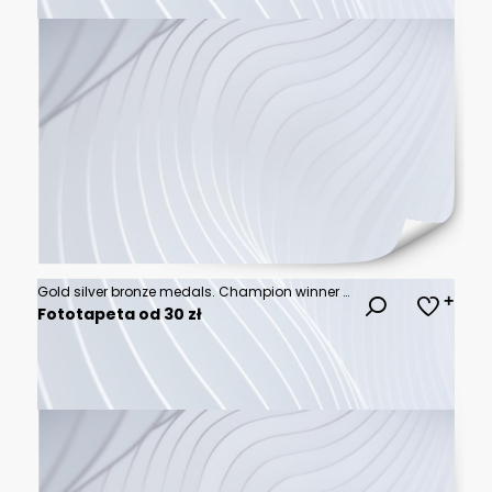
Gold silver bronze medals. Champion winner award metal medal. Honor badges realistic isolated vector set. Medal bronze, silve and gold for championship prize illustration
Fototapeta od 30 zł