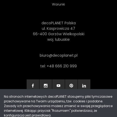
Warunki
decoPLANET Polska
ul. Kasprowicza 47
66-400 Gorzów Wielkopolski
woj. lubuskie
biuro@decoplanet.pl
tel:
+48 666 210 999
Na stronach internetowych decoPLANET stosujemy pliki tymczasowe
przechowywane na Twoim urządzeniu, tzw. cookies i podobne.
Made with
by Progres Media & decoPLANET
Zasady ich przechowywania możesz zmienić w swojej przeglądarce
internetowej. Klikając przycisk "Rozumiem" potwierdzasz, że
konfiguracja jest prawidłowa.