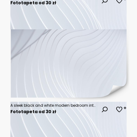
Fototapeta od 30 zł
A sleek black and white modern bedroom interior with a bold contrast. The bed, with a tufted black leather headboard, is dressed in crisp white bedding, complemented by black accent pillows
Fototapeta od 30 zł