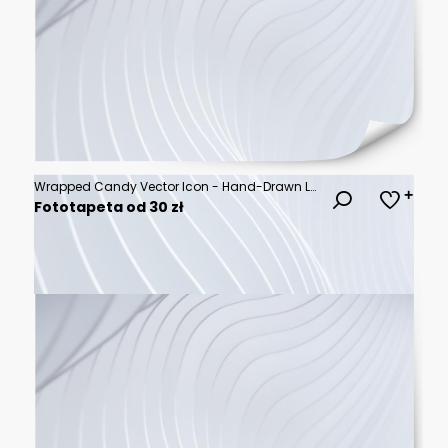
Wrapped Candy Vector Icon - Hand-Drawn Line Illustration of Classic Confectionery Sweet Treat with Twisted Ends
Fototapeta od 30 zł