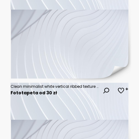
Clean minimalist white vertical ribbed texture background with vertical minimalist background material abstract wallpaper backdrop architectural structure striated geometric cardboard
Fototapeta od 30 zł