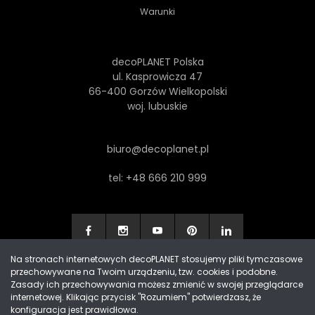
Warunki
decoPLANET Polska
ul. Kasprowicza 47
66-400 Gorzów Wielkopolski
woj. lubuskie
biuro@decoplanet.pl
tel:
+48 666 210 999
Na stronach internetowych decoPLANET stosujemy pliki tymczasowe
przechowywane na Twoim urządzeniu, tzw. cookies i podobne.
Made with
by Progres Media & decoPLANET
Zasady ich przechowywania możesz zmienić w swojej przeglądarce
internetowej. Klikając przycisk "Rozumiem" potwierdzasz, że
konfiguracja jest prawidłowa.