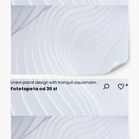
Linear parrot design with tranquil aquamarine and pale blue tones
Fototapeta od 30 zł