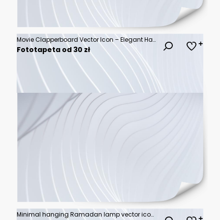
Movie Clapperboard Vector Icon – Elegant Hand-Drawn Minimalist Line Art Illustration with Scalable Outlines, Perfect for Film Production, Cinema, Entertainment Media, and Creative Design Applications
Fototapeta od 30 zł
Minimal hanging Ramadan lamp vector icon with delicate crescent curve, clean thin line Islamic ornament, festive lantern silhouette, elegant scalable illustration for Eid decor on white