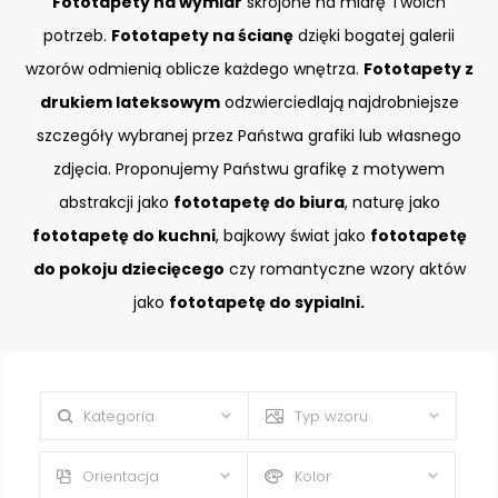
Fototapety na wymiar
skrojone na miarę Twoich
potrzeb.
Fototapety na ścianę
dzięki bogatej galerii
wzorów odmienią oblicze każdego wnętrza.
Fototapety z
drukiem lateksowym
odzwierciedlają najdrobniejsze
szczegóły wybranej przez Państwa grafiki lub własnego
zdjęcia. Proponujemy Państwu grafikę z motywem
abstrakcji jako
fototapetę do biura
, naturę jako
fototapetę do kuchni
, bajkowy świat jako
fototapetę
do pokoju dziecięcego
czy romantyczne wzory aktów
jako
fototapetę do sypialni.
Kategoria
Typ wzoru
Orientacja
Kolor