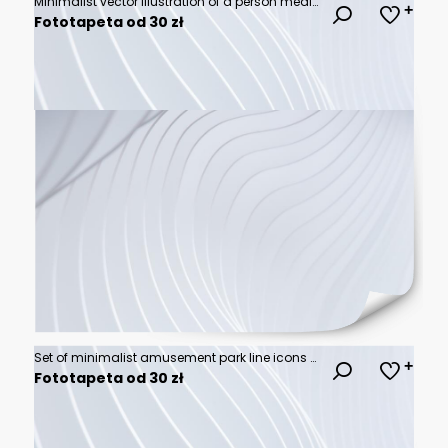
Minimalist vector illustration of a person meditating in lotus position with hand-drawn line art style, depicting peaceful meditation pose for wellness, mindfulness, and yoga relaxation concepts
Fototapeta od 30 zł
Set of minimalist amusement park line icons including a roller coaster, ferris wheel, circus tent, popcorn cart, carousel horse, and ticket booth. Perfect for carnival and fairground design themes.
Fototapeta od 30 zł