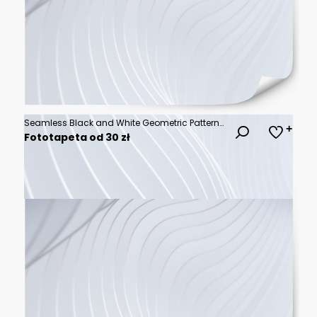
Seamless Black and White Geometric Pattern with Abstract Islamic Star Mandalas and Intricate Girih Lattice Grid
Fototapeta od 30 zł