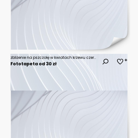
zbliżenie na pszczołę w kwiatach krzewu czerwonej róży
Fototapeta od 30 zł