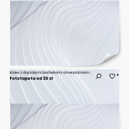
krzew z dojrzałymi borówkami amerykańskimi w ogrodzie lub sadzie
Fototapeta od 30 zł