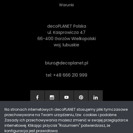
Warunki
decoPLANET Polska
ul. Kasprowicza 47
66-400 Gorzów Wielkopolski
woj. lubuskie
biuro@decoplanet.pl
tel:
+48 666 210 999
Na stronach internetowych decoPLANET stosujemy pliki tymczasowe
przechowywane na Twoim urządzeniu, tzw. cookies i podobne.
Made with
by Progres Media & decoPLANET
Zasady ich przechowywania możesz zmienić w swojej przeglądarce
internetowej. Klikając przycisk "Rozumiem" potwierdzasz, że
konfiguracja jest prawidłowa.