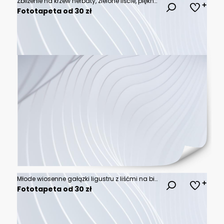
Zbliżenie na krzew herbaty, zielone liście, piękne tło.
Fototapeta od 30 zł
Młode wiosenne gałązki ligustru z liśćmi na białym tle.
Fototapeta od 30 zł