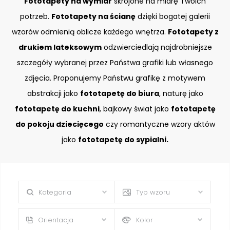
Fototapety na wymiar
skrojone na miarę Twoich
potrzeb.
Fototapety na ścianę
dzięki bogatej galerii
wzorów odmienią oblicze każdego wnętrza.
Fototapety z
drukiem lateksowym
odzwierciedlają najdrobniejsze
szczegóły wybranej przez Państwa grafiki lub własnego
zdjęcia. Proponujemy Państwu grafikę z motywem
abstrakcji jako
fototapetę do biura
, naturę jako
fototapetę do kuchni
, bajkowy świat jako
fototapetę
do pokoju dziecięcego
czy romantyczne wzory aktów
jako
fototapetę do sypialni.
Kategoria
Typ wzoru
Orientacja
Kolor