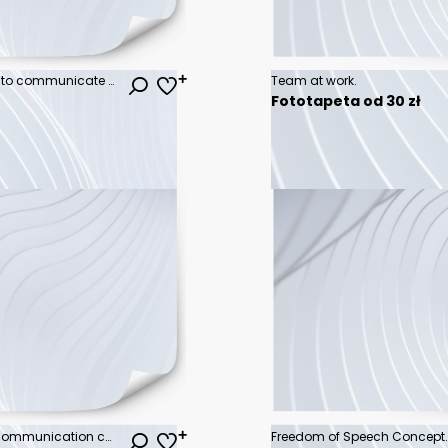
A businesswoman uses a laptop to communicate with her team through a social network.
Team at work.
Fototapeta od 30 zł
Male messages and marketing communication concept with megaphone