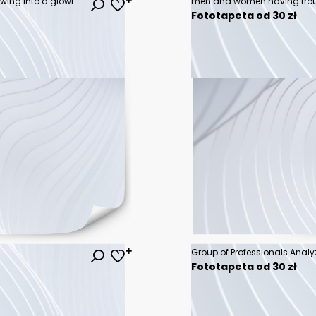
A stream of binary code digits flowing into a glowing data processing interface with light trails representing information transfer and analysis
men and women having tro
Fototapeta od 30 zł
Fototapeta od 30 zł