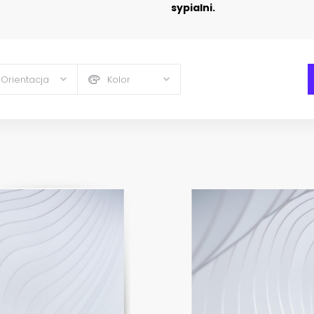
sypialni.
Orientacja
Kolor