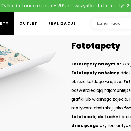
Tylko do końca marca - 20% na wszystkie fototapety!
ETY
OUTLET
REALIZACJE
Fototapety
Fototapety na wymiar
skro
Fototapety na ścianę
dzięk
oblicze każdego wnętrza.
Fot
odzwierciedlają najdrobniejs
grafiki lub własnego zdjęcia
motywem abstrakcji jako
fo
fototapetę do kuchni
, baj
dziecięcego
czy romantyczn