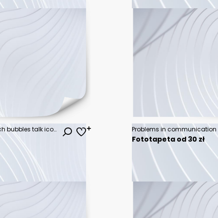
Businessman using digital speech bubbles talk icons. Minimal conversation or social media messages floating over user hand. 3D rendering
Fototapeta od 30 zł