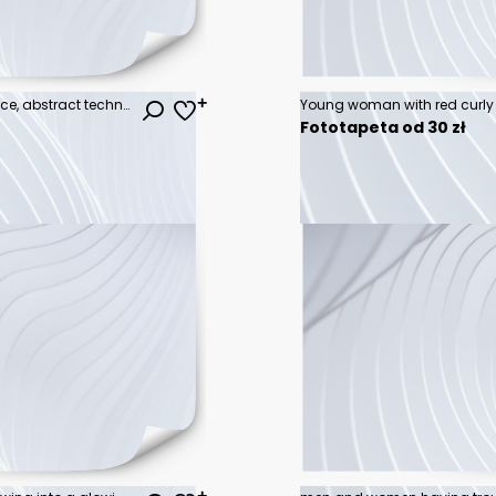
Future cities and virtual cyberspace, abstract technological concept background
Fototapeta od 30 zł