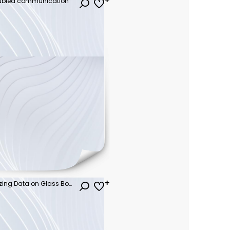
ubled communication
Group of Professionals Analyzing Data on Glass Board around Conference Table