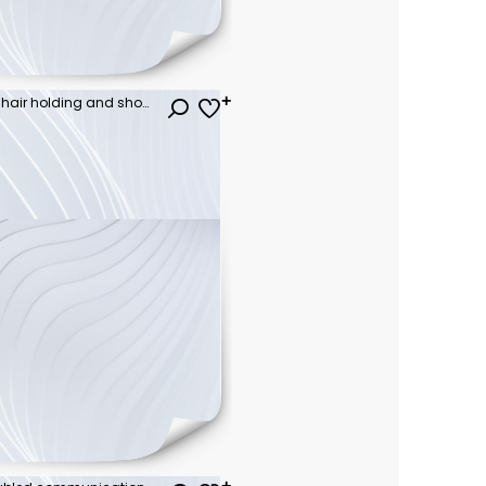
Young woman with red curly hair holding and shouting in megaphone. Colorful trendy background in pop art style pink blue yellow. Sales commercial communication banner with copy space