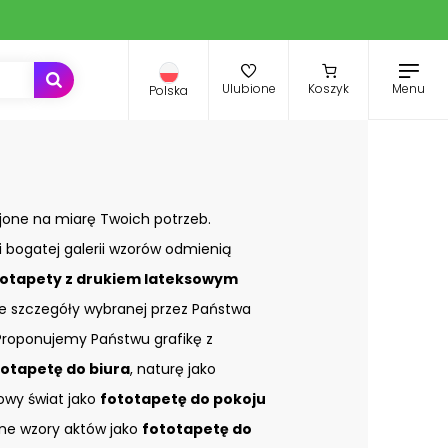
Menu
Ulubione
Koszyk
Polska
jone na miarę Twoich potrzeb.
i bogatej galerii wzorów odmienią
otapety z drukiem lateksowym
ze szczegóły wybranej przez Państwa
. Proponujemy Państwu grafikę z
totapetę do biura
, naturę jako
kowy świat jako
fototapetę do pokoju
e wzory aktów jako
fototapetę do