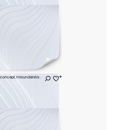
Problems in communication concept, misunderstanding create confusion in work, miscommunicate unclear message and information, businessman and woman have troubles with understanding each other vector i