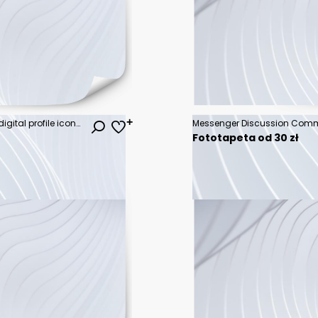
Recruitment archive drawer with digital profile icons and vacant office desks illustrating hiring gap and job request concept in modern workspace environment
Fototapeta od 30 zł