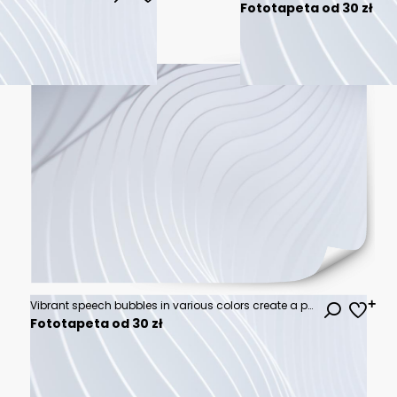
Fototapeta od 30 zł
Vibrant speech bubbles in various colors create a playful backdrop, symbolizing communication and interaction in a modern context
Fototapeta od 30 zł