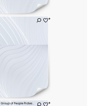
Freedom of Speech Concept. Group of People Protesting or making Campaign with a Blank Speech Bubble. Expression for the Human Rights. International Human Rights Day