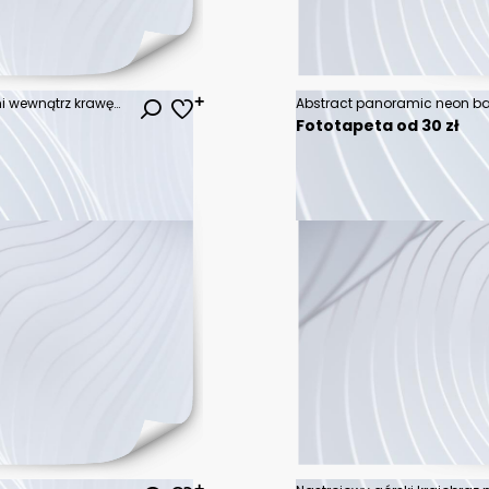
ikona sześciobok z zaokrąglonymi wewnątrz krawędziami
Fototapeta od 30 zł