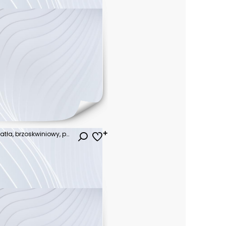
latarnia morska, promień światła, brzoskwiniowy, pastelowy, styl cartoonowy, jaskrawe kolory, ilustracja 3D, minimalistyczny, przewodnictwo, bezpieczeństwo, nadzieja, proste formy, elegancki, tło