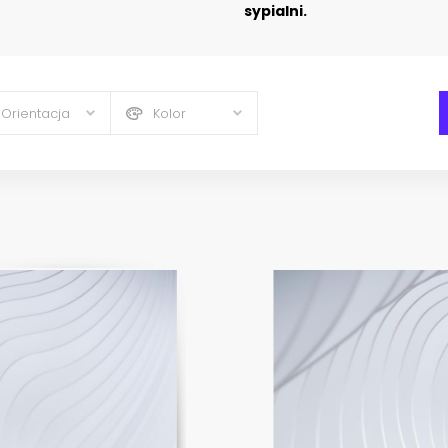
sypialni.
Orientacja
Kolor