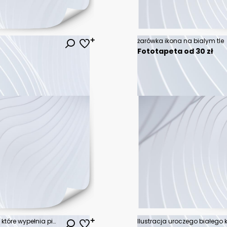
żarówka ikona na bialym tle
Fototapeta od 30 zł
Ilustracja przedstawiająca serce, które wypełnia piorun. Serce na tle błękitnego nieba.
Ilustracja uroczego białego 