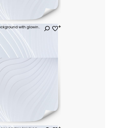
Abstract panoramic neon background with glowing colorful lines