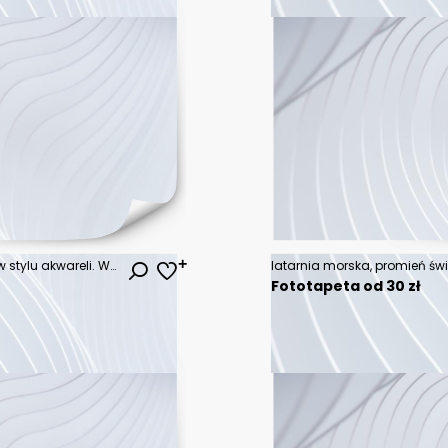
ilustracja słonia, przedstawiona w stylu akwareli. Wyizolowana od tła
Fototapeta od 30 zł