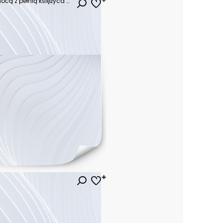
Nastrojowy górski krajobraz nocą z pełnią księżyca – ilustracja w odcieniach niebieskiego.