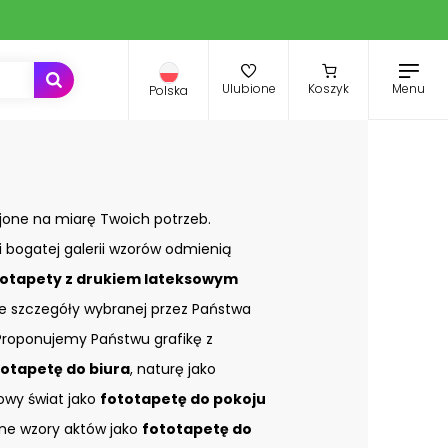
Menu
Ulubione
Koszyk
Polska
jone na miarę Twoich potrzeb.
i bogatej galerii wzorów odmienią
otapety z drukiem lateksowym
ze szczegóły wybranej przez Państwa
. Proponujemy Państwu grafikę z
totapetę do biura
, naturę jako
kowy świat jako
fototapetę do pokoju
e wzory aktów jako
fototapetę do