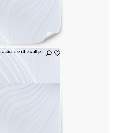
painting triptych, leaves, abstractions, on the wall, picture on the wall, print, patterns, set, three pictures, macro, art