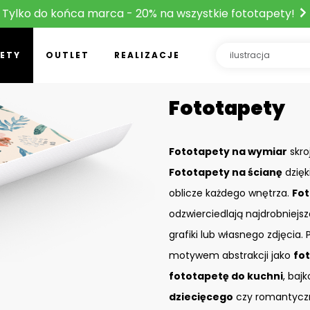
Tylko do końca marca - 20% na wszystkie fototapety!
ETY
OUTLET
REALIZACJE
Fototapety
Fototapety na wymiar
skro
Fototapety na ścianę
dzięk
oblicze każdego wnętrza.
Fot
odzwierciedlają najdrobniejs
grafiki lub własnego zdjęcia
motywem abstrakcji jako
fo
fototapetę do kuchni
, baj
dziecięcego
czy romantyczn