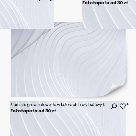
Fototapeta od 30 zł
Ziarniste gradientowe tło w kolorach biały beżowy kremowy, szum tekstura na tapecie. Szablon baneru lub plakatu w stylu graficznym retro. Światła ledowe holo bokeh na projekcie okładki
Fototapeta od 30 zł