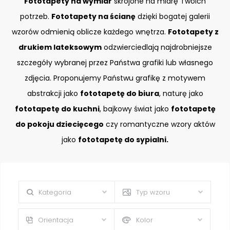
Fototapety na wymiar
skrojone na miarę Twoich
potrzeb.
Fototapety na ścianę
dzięki bogatej galerii
wzorów odmienią oblicze każdego wnętrza.
Fototapety z
drukiem lateksowym
odzwierciedlają najdrobniejsze
szczegóły wybranej przez Państwa grafiki lub własnego
zdjęcia. Proponujemy Państwu grafikę z motywem
abstrakcji jako
fototapetę do biura
, naturę jako
fototapetę do kuchni
, bajkowy świat jako
fototapetę
do pokoju dziecięcego
czy romantyczne wzory aktów
jako
fototapetę do sypialni.
Kategoria
Typ wzoru
Orientacja
Kolor