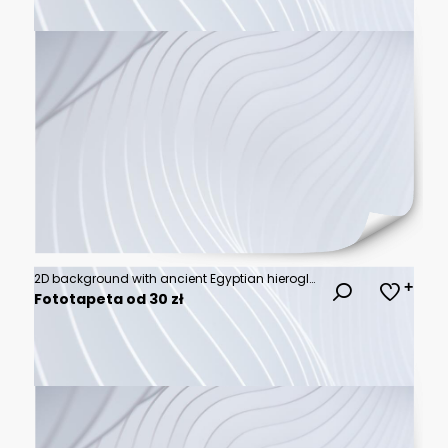
2D background with ancient Egyptian hieroglyphs and intricate patterns, hyper-realistic, sharp images, high quality
Fototapeta od 30 zł