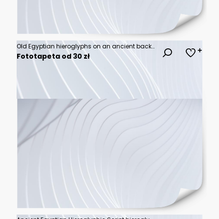
Old Egyptian hieroglyphs on an ancient background. Wide historical background. Ancient Egyptian hieroglyphs as a symbol of the history of the Earth.
Fototapeta od 30 zł