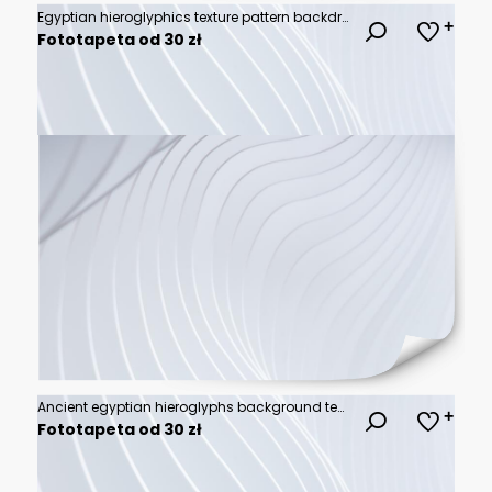
Egyptian hieroglyphics texture pattern backdrop, ancient, symbols, history, communication, culture, Egyptian, hieroglyphs
Fototapeta od 30 zł
Ancient egyptian hieroglyphs background texture seamless pattern old papyrus design vector art
Fototapeta od 30 zł