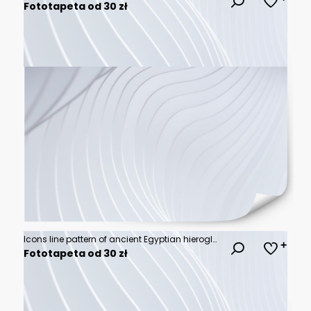
Fototapeta od 30 zł
Icons line pattern of ancient Egyptian hieroglyphs and artifacts for decorative seamless background design
Fototapeta od 30 zł