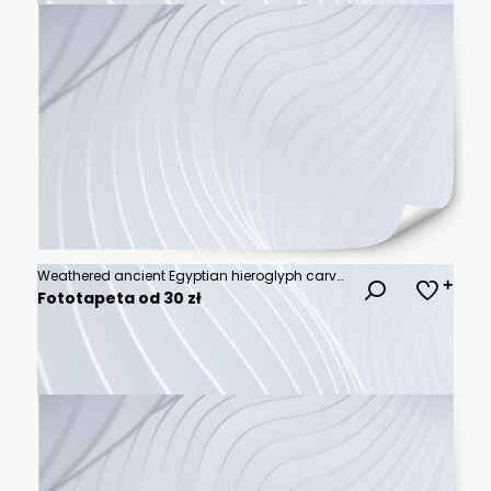
Weathered ancient Egyptian hieroglyph carved in sandstone , ancient, Egyptian, hieroglyph, carvings
Fototapeta od 30 zł