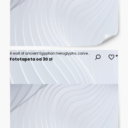
A wall of ancient Egyptian hieroglyphs, carved in gold and black on dark wood The symbols represent the hieroglyphics from an old Egyptian tomb, with detailed designs and rich colors Its a mysterious
Fototapeta od 30 zł