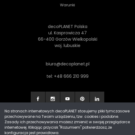
Warunki
decoPLANET Polska
ul. Kasprowicza 47
66-400 Gorzów Wielkopolski
woj. lubuskie
biuro@decoplanet.pl
tel:
+48 666 210 999
Na stronach internetowych decoPLANET stosujemy pliki tymczasowe
przechowywane na Twoim urządzeniu, tzw. cookies i podobne.
Made with
by Progres Media & decoPLANET
Zasady ich przechowywania możesz zmienić w swojej przeglądarce
internetowej. Klikając przycisk "Rozumiem" potwierdzasz, że
konfiguracja jest prawidłowa.