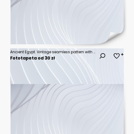
Ancient Egypt. Vintage seamless pattern with Egyptian hieroglyph symbols.
Fototapeta od 30 zł