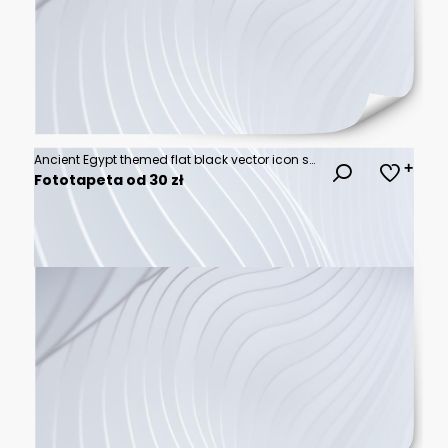
Ancient Egypt themed flat black vector icon set with pyramid, pharaoh, ankh, scarab and hieroglyph symbols
Fototapeta od 30 zł