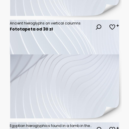
Ancient hieroglyphs on vertical columns
Fototapeta od 30 zł
Egyptian hieroglyphics found in a tomb in the valley of the Kings, Luxor, Egypt.