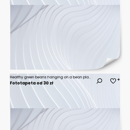
Healthy green beans hanging on a bean plant in kitchen garden on a crop bed
Fototapeta od 30 zł