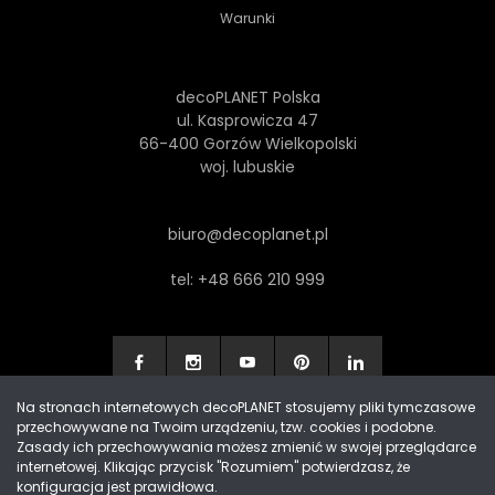
Warunki
decoPLANET Polska
ul. Kasprowicza 47
66-400 Gorzów Wielkopolski
woj. lubuskie
biuro@decoplanet.pl
tel:
+48 666 210 999
Na stronach internetowych decoPLANET stosujemy pliki tymczasowe
przechowywane na Twoim urządzeniu, tzw. cookies i podobne.
Made with
by Progres Media & decoPLANET
Zasady ich przechowywania możesz zmienić w swojej przeglądarce
internetowej. Klikając przycisk "Rozumiem" potwierdzasz, że
konfiguracja jest prawidłowa.