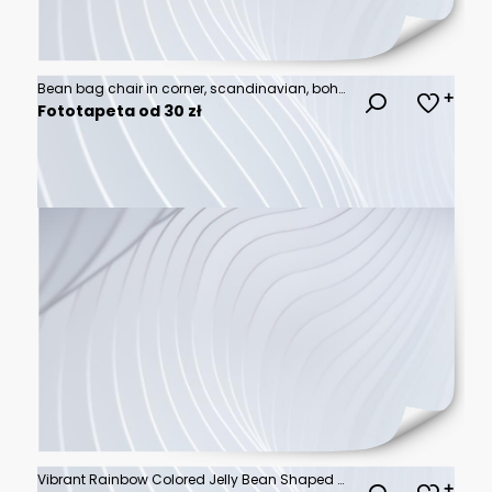
Bean bag chair in corner, scandinavian, boho interior design of modern living room
Fototapeta od 30 zł
Vibrant Rainbow Colored Jelly Bean Shaped Graphic Element with Dynamic Movement Lines