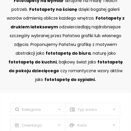
Fototapety na wymiar
skrojone na miarę Twoich
potrzeb.
Fototapety na ścianę
dzięki bogatej galerii
wzorów odmienią oblicze każdego wnętrza.
Fototapety z
drukiem lateksowym
odzwierciedlają najdrobniejsze
szczegóły wybranej przez Państwa grafiki lub własnego
zdjęcia. Proponujemy Państwu grafikę z motywem
abstrakcji jako
fototapetę do biura
, naturę jako
fototapetę do kuchni
, bajkowy świat jako
fototapetę
do pokoju dziecięcego
czy romantyczne wzory aktów
jako
fototapetę do sypialni.
Kategoria
Typ wzoru
Orientacja
Kolor