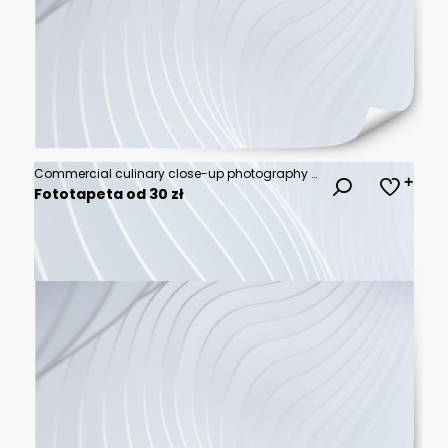
Commercial culinary close-up photography of a hand scooping cooked pinto beans with a metal ladle from an aluminum pressure cooker on a stovetop – Brazilian home cooking advertisement, packaged beans
Fototapeta od 30 zł