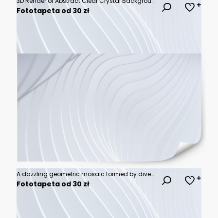
3D Render of Abstract Clear Crystal Background with Faceted Glass Texture and Geometric Design
Fototapeta od 30 zł
A dazzling geometric mosaic formed by diverse shades of blue and aqua triangles presents a cool visual
Fototapeta od 30 zł