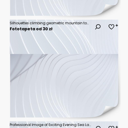
Silhouettes climbing geometric mountain towards golden star.
Fototapeta od 30 zł
Professional Image of Exciting Evening Sea Landscape in 16:9 Aspect Ratio