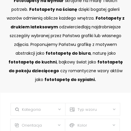
Fototapety na wymiar
skrojone na miarę Twoich
potrzeb.
Fototapety na ścianę
dzięki bogatej galerii
wzorów odmienią oblicze każdego wnętrza.
Fototapety z
drukiem lateksowym
odzwierciedlają najdrobniejsze
szczegóły wybranej przez Państwa grafiki lub własnego
zdjęcia. Proponujemy Państwu grafikę z motywem
abstrakcji jako
fototapetę do biura
, naturę jako
fototapetę do kuchni
, bajkowy świat jako
fototapetę
do pokoju dziecięcego
czy romantyczne wzory aktów
jako
fototapetę do sypialni.
Kategoria
Typ wzoru
Orientacja
Kolor