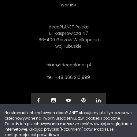
Warunki
decoPLANET Polska
ul. Kasprowicza 47
66-400 Gorzów Wielkopolski
woj. lubuskie
biuro@decoplanet.pl
tel:
+48 666 210 999
Na stronach internetowych decoPLANET stosujemy pliki tymczasowe
przechowywane na Twoim urządzeniu, tzw. cookies i podobne.
Made with
by Progres Media & decoPLANET
Zasady ich przechowywania możesz zmienić w swojej przeglądarce
internetowej. Klikając przycisk "Rozumiem" potwierdzasz, że
konfiguracja jest prawidłowa.