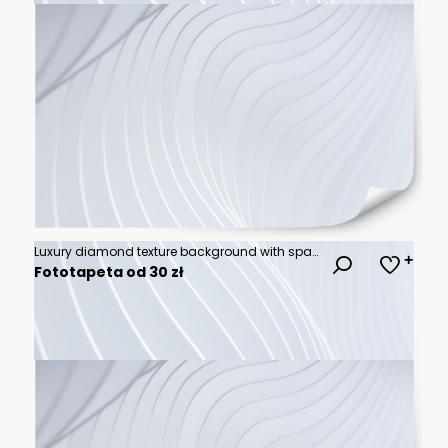
Luxury diamond texture background with sparkling crystal facets and bright light refractions. Elegant precious gem backdrop for premium jewelry branding, cosmetic ad or wedding card.
Fototapeta od 30 zł