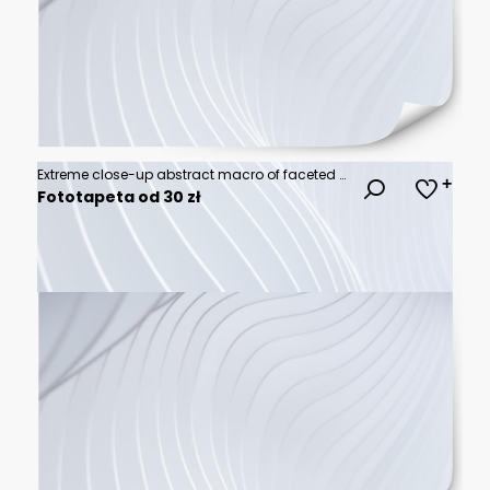
Extreme close-up abstract macro of faceted diamond brilliance
Fototapeta od 30 zł