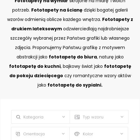
Fototapety na wymiar
skrojone na miarę Twoich
potrzeb.
Fototapety na ścianę
dzięki bogatej galerii
wzorów odmienią oblicze każdego wnętrza.
Fototapety z
drukiem lateksowym
odzwierciedlają najdrobniejsze
szczegóły wybranej przez Państwa grafiki lub własnego
zdjęcia. Proponujemy Państwu grafikę z motywem
abstrakcji jako
fototapetę do biura
, naturę jako
fototapetę do kuchni
, bajkowy świat jako
fototapetę
do pokoju dziecięcego
czy romantyczne wzory aktów
jako
fototapetę do sypialni.
Kategoria
Typ wzoru
Orientacja
Kolor