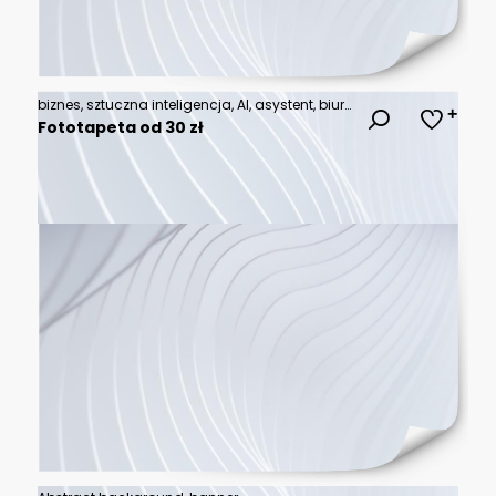
biznes, sztuczna inteligencja, AI, asystent, biuro, nowoczesne, technologia, innowacje, zespół, współpraca, komputery, ekrany, tablet, inteligentne, praca, minimalizm, przyszłość, dynamiczne, cyfrowe,
Fototapeta od 30 zł