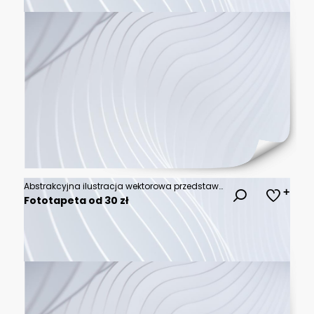
Abstrakcyjna ilustracja wektorowa przedstawiająca dynamiczne chmury dymu, płomienie ognia oraz geometryczne linie energetyczne na ciemnym tle, tworząca nowoczesny i artystyczny wzór.
Fototapeta od 30 zł