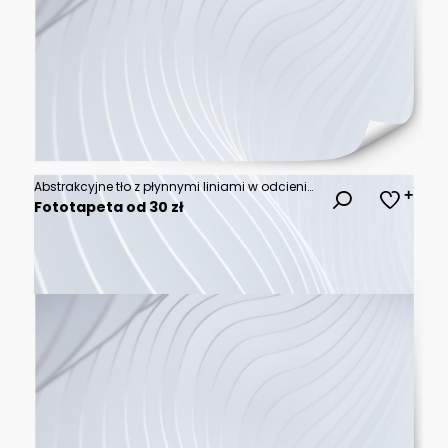
Abstrakcyjne tło z płynnymi liniami w odcieniach niebieskiego i fioletu – nowoczesny gradientowy wzór z efektem fali
Fototapeta od 30 zł