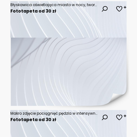
Błyskawica oświetlająca miasto w nocy, tworząca widok pełen energii i kontrastu. Mroczne niebo i błyskawice nadają dynamiczny i dramatyczny charakter nocnemu życiu miasta.
Fototapeta od 30 zł
Makro zdjęcie pociągnięć pędzla w intensywnych kolorach, tworzących abstrakcyjny wzór. Bogata faktura i dynamiczne barwy idealnie sprawdzą się jako artystyczne tło.
Fototapeta od 30 zł