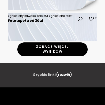
zgnieciony kawałek papieru, zgnieciona tekstura papieru, złożony, złożona geometria, zgnieciona gazeta jako tekstura, zagięcia, dynamiczne zagięcia, wyodrębnione z tła
Fototapeta od 30 zł
ZOBACZ WIĘCEJ
WYNIKÓW
Szybkie linki
(rozwiń)