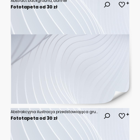
Abstract background, banner
Fototapeta od 30 zł
Abstrakcyjna ilustracja przedstawiająca grupę ludzi w zielonych koszulkach wykonujących dynamiczne gesty rąk na tle geometrycznych kształtów i motywów kwiatowych w nowoczesnym stylu graficznym
Fototapeta od 30 zł