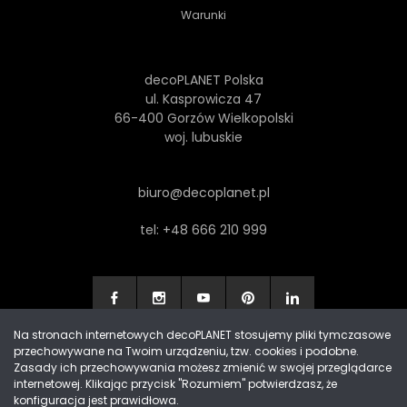
Warunki
decoPLANET Polska
ul. Kasprowicza 47
66-400 Gorzów Wielkopolski
woj. lubuskie
biuro@decoplanet.pl
tel:
+48 666 210 999
Na stronach internetowych decoPLANET stosujemy pliki tymczasowe
przechowywane na Twoim urządzeniu, tzw. cookies i podobne.
Made with
by Progres Media & decoPLANET
Zasady ich przechowywania możesz zmienić w swojej przeglądarce
internetowej. Klikając przycisk "Rozumiem" potwierdzasz, że
konfiguracja jest prawidłowa.