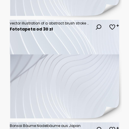
vector illustration of a abstract brush stroke mountain, silhouette of a bonsai tree with Chinese painting.
Fototapeta od 30 zł
Bonsai Bäume Nadelbäume aus Japan