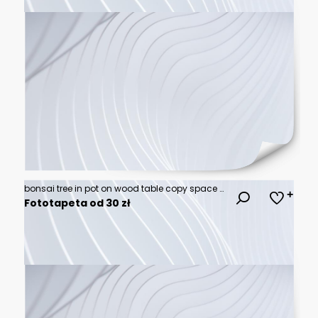
bonsai tree in pot on wood table copy space texture backgrond advertising
Fototapeta od 30 zł