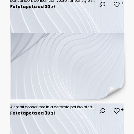
bonsai icon. bonsai icon vector. Linear style sign for mobile concept and web design. Tree symbol illustration. vector graphics - Vector
Fototapeta od 30 zł
A small bonsai tree in a ceramic pot isolated on a white background.
Fototapeta od 30 zł