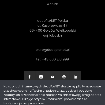
Warunki
decoPLANET Polska
ul. Kasprowicza 47
66-400 Gorzów Wielkopolski
woj. lubuskie
biuro@decoplanet.pl
tel:
+48 666 210 999
Na stronach internetowych decoPLANET stosujemy pliki tymczasowe
przechowywane na Twoim urządzeniu, tzw. cookies i podobne.
Made with
by Progres Media & decoPLANET
Zasady ich przechowywania możesz zmienić w swojej przeglądarce
internetowej. Klikając przycisk "Rozumiem" potwierdzasz, że
konfiguracja jest prawidłowa.