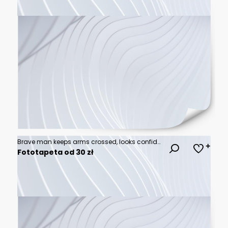
Brave man keeps arms crossed, looks confident, casting a superhero with cape shadow on the wall. Ambition and business success concept. Leadership hero power, motivation and inner strength symbol.
Fototapeta od 30 zł