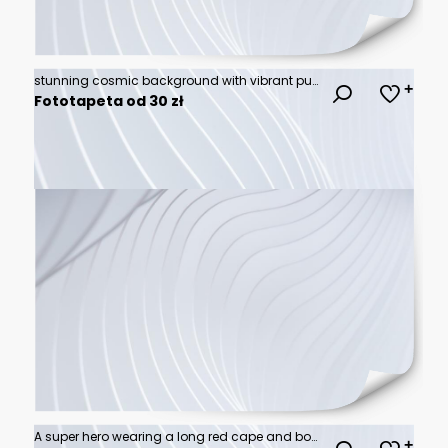
stunning cosmic background with vibrant purple and blue hues
Fototapeta od 30 zł
A super hero wearing a long red cape and boots standing on the top of a tall building looking at a metropolis city with the sunset in the background, copy space - Generative AI