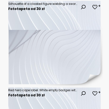
Silhouette of a cloaked figure wielding a sword, standing before a mysterious misty fortress at dawn, embodying fantasy and adventure.
Fototapeta od 30 zł
Red hero cape label. White empty badges with super hero, power man cloak. Cartoon vector mockup for kids product advertising. Super cloak hero for discount banner, child fashion mantle illustration
Fototapeta od 30 zł