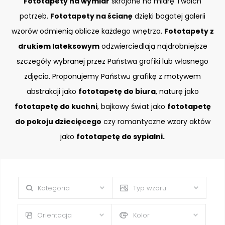
Fototapety na wymiar
skrojone na miarę Twoich
potrzeb.
Fototapety na ścianę
dzięki bogatej galerii
wzorów odmienią oblicze każdego wnętrza.
Fototapety z
drukiem lateksowym
odzwierciedlają najdrobniejsze
szczegóły wybranej przez Państwa grafiki lub własnego
zdjęcia. Proponujemy Państwu grafikę z motywem
abstrakcji jako
fototapetę do biura
, naturę jako
fototapetę do kuchni
, bajkowy świat jako
fototapetę
do pokoju dziecięcego
czy romantyczne wzory aktów
jako
fototapetę do sypialni.
Kategoria
Typ wzoru
Orientacja
Kolor