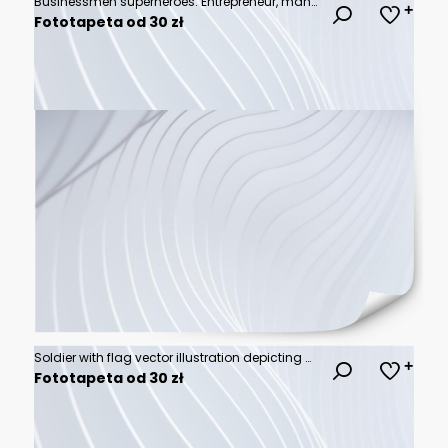
Businessmen superheroes. Entrepreneur, manager in a hero costume.
Fototapeta od 30 zł
Soldier with flag vector illustration depicting concepts of leadership and victory
Fototapeta od 30 zł