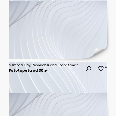
Memorial Day, Remember and Honor American Flag Patriotic Background, USA Celebration, Military Tribute and National Holiday Hero Concept
Fototapeta od 30 zł