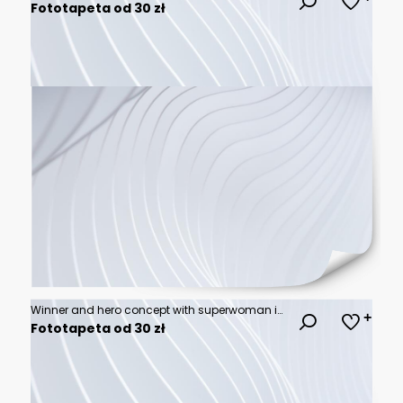
Fototapeta od 30 zł
Winner and hero concept with superwoman in dark coat on top of the rock at amazing sky view background.
Fototapeta od 30 zł