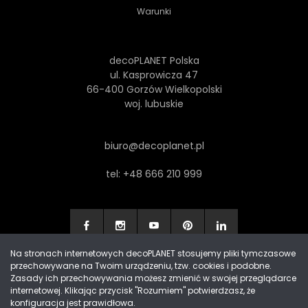
Warunki
decoPLANET Polska
ul. Kasprowicza 47
66-400 Gorzów Wielkopolski
woj. lubuskie
biuro@decoplanet.pl
tel:
+48 666 210 999
Na stronach internetowych decoPLANET stosujemy pliki tymczasowe
przechowywane na Twoim urządzeniu, tzw. cookies i podobne.
Made with
by Progres Media & decoPLANET
Zasady ich przechowywania możesz zmienić w swojej przeglądarce
internetowej. Klikając przycisk "Rozumiem" potwierdzasz, że
konfiguracja jest prawidłowa.