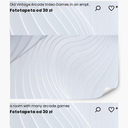
Old Vintage Arcade Video Games in an empty dark gaming room with blue light with glowing displays and beautiful retro design
Fototapeta od 30 zł
a room with many arcade games
Fototapeta od 30 zł