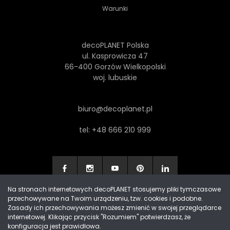
Warunki
decoPLANET Polska
ul. Kasprowicza 47
66-400 Gorzów Wielkopolski
woj. lubuskie
biuro@decoplanet.pl
tel:
+48 666 210 999
Na stronach internetowych decoPLANET stosujemy pliki tymczasowe
przechowywane na Twoim urządzeniu, tzw. cookies i podobne.
Made with
by Progres Media & decoPLANET
Zasady ich przechowywania możesz zmienić w swojej przeglądarce
internetowej. Klikając przycisk "Rozumiem" potwierdzasz, że
konfiguracja jest prawidłowa.