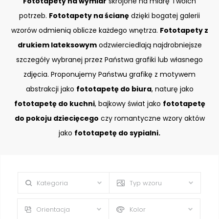
Fototapety na wymiar
skrojone na miarę Twoich
potrzeb.
Fototapety na ścianę
dzięki bogatej galerii
wzorów odmienią oblicze każdego wnętrza.
Fototapety z
drukiem lateksowym
odzwierciedlają najdrobniejsze
szczegóły wybranej przez Państwa grafiki lub własnego
zdjęcia. Proponujemy Państwu grafikę z motywem
abstrakcji jako
fototapetę do biura
, naturę jako
fototapetę do kuchni
, bajkowy świat jako
fototapetę
do pokoju dziecięcego
czy romantyczne wzory aktów
jako
fototapetę do sypialni.
Kategoria
Typ wzoru
Orientacja
Kolor