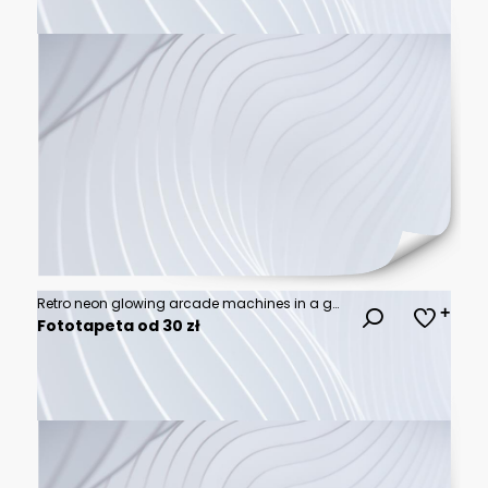
Retro neon glowing arcade machines in a games room. 3D render illustration.
Fototapeta od 30 zł