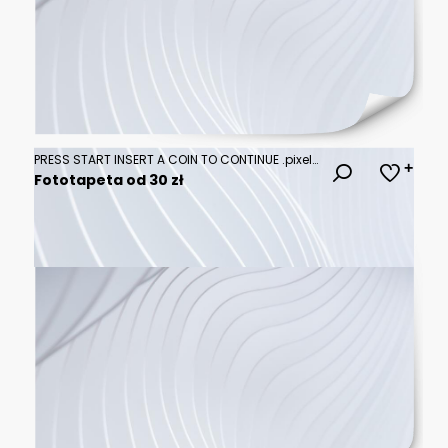
PRESS START INSERT A COIN TO CONTINUE .pixel art .8 bit game.retro game. for game assets in vector illustrations.Retro Futurism Sci-Fi Background. glowing neon grid.and stars from vintage arcade comp
Fototapeta od 30 zł