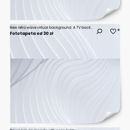
New retro wave virtual background. A TV backdrop Ideal for tech shows, or technology events. 3D render suitable on VR tracking systems with green screen
Fototapeta od 30 zł