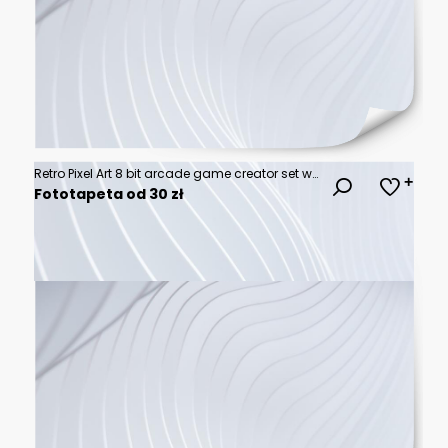
Retro Pixel Art 8 bit arcade game creator set with font alphabet. Ufo aliens, space ships, rockets. Vintage 8 bit computer game. Pixelated Space arcade template vector illustration
Fototapeta od 30 zł