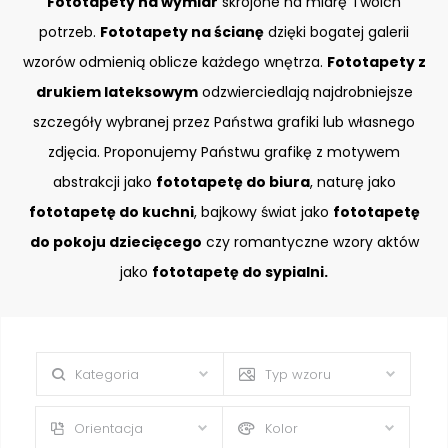
Fototapety na wymiar
skrojone na miarę Twoich
potrzeb.
Fototapety na ścianę
dzięki bogatej galerii
wzorów odmienią oblicze każdego wnętrza.
Fototapety z
drukiem lateksowym
odzwierciedlają najdrobniejsze
szczegóły wybranej przez Państwa grafiki lub własnego
zdjęcia. Proponujemy Państwu grafikę z motywem
abstrakcji jako
fototapetę do biura
, naturę jako
fototapetę do kuchni
, bajkowy świat jako
fototapetę
do pokoju dziecięcego
czy romantyczne wzory aktów
jako
fototapetę do sypialni.
Kategoria
Typ wzoru
Orientacja
Kolor