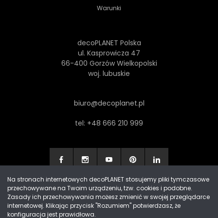
Warunki
decoPLANET Polska
ul. Kasprowicza 47
66-400 Gorzów Wielkopolski
woj. lubuskie
biuro@decoplanet.pl
tel:
+48 666 210 999
Na stronach internetowych decoPLANET stosujemy pliki tymczasowe
przechowywane na Twoim urządzeniu, tzw. cookies i podobne.
Made with
by Progres Media & decoPLANET
Zasady ich przechowywania możesz zmienić w swojej przeglądarce
internetowej. Klikając przycisk "Rozumiem" potwierdzasz, że
konfiguracja jest prawidłowa.