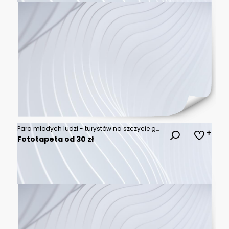
Para młodych ludzi - turystów na szczycie góry, podziwiających piękny górski pejzaż - szczyty gór w chmurach i malowniczą dolinę.
Fototapeta od 30 zł