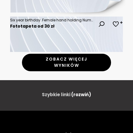
Six year birthday. Female hand holding Number 6 foil balloon. Six-year anniversary background. 3d rendering
Fototapeta od 30 zł
ZOBACZ WIĘCEJ
WYNIKÓW
Szybkie linki
(rozwiń)