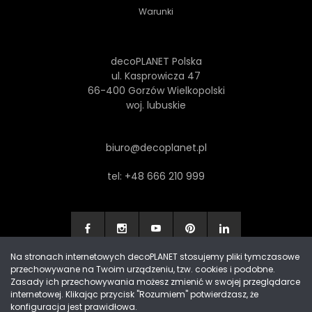
Warunki
decoPLANET Polska
ul. Kasprowicza 47
66-400 Gorzów Wielkopolski
woj. lubuskie
biuro@decoplanet.pl
tel:
+48 666 210 999
Na stronach internetowych decoPLANET stosujemy pliki tymczasowe
przechowywane na Twoim urządzeniu, tzw. cookies i podobne.
Made with
by Progres Media & decoPLANET
Zasady ich przechowywania możesz zmienić w swojej przeglądarce
internetowej. Klikając przycisk "Rozumiem" potwierdzasz, że
konfiguracja jest prawidłowa.