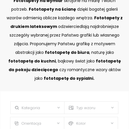
Fototapety na wymiar
skrojone na miarę Twoich
potrzeb.
Fototapety na ścianę
dzięki bogatej galerii
wzorów odmienią oblicze każdego wnętrza.
Fototapety z
drukiem lateksowym
odzwierciedlają najdrobniejsze
szczegóły wybranej przez Państwa grafiki lub własnego
zdjęcia. Proponujemy Państwu grafikę z motywem
abstrakcji jako
fototapetę do biura
, naturę jako
fototapetę do kuchni
, bajkowy świat jako
fototapetę
do pokoju dziecięcego
czy romantyczne wzory aktów
jako
fototapetę do sypialni.
Kategoria
Typ wzoru
Orientacja
Kolor