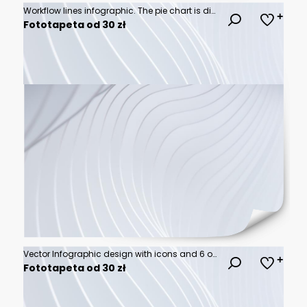
Workflow lines infographic. The pie chart is divided into 6 parts. Vector illustration.
Fototapeta od 30 zł
Vector Infographic design with icons and 6 options or steps. Infographics for business concept. Can be used for presentations banner, workflow layout, process diagram, flow chart, info graph
Fototapeta od 30 zł