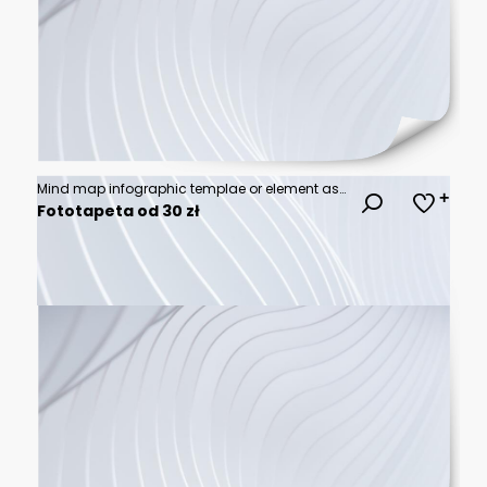
Mind map infographic templae or element as a vector with 6 step, process, option, colorful label, icons, semicircular, circular, branch arrow, for sale slide or presentation, minimal, modern style
Fototapeta od 30 zł