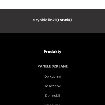
REKLAMA
ROZMYTE
TAPETA
TŁO
Szybkie linki
(rozwiń)
WIZYTÓWKA
TEKSTURA
PŁOMIEŃ
ZACHWYCAJĄCY
Produkty
PROJEKTOWAĆ
PANELE SZKLANE
POMARAŃCZOWY
Do kuchni
Do łazienki
PREZENTACJA
MODA
Do mebli
STYL
BIAŁY