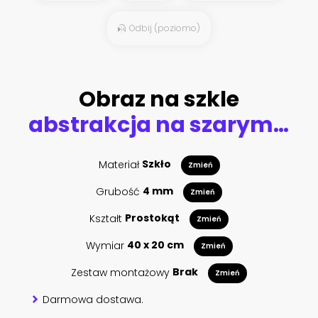
Odbij (poziomo)
Obraz na szkle
abstrakcja na szarym tle
Materiał
Szkło
Zmień
Grubość
4 mm
Zmień
Kształt
Prostokąt
Zmień
Wymiar
40 x 20 cm
Zmień
Zestaw montażowy
Brak
Zmień
Darmowa dostawa.