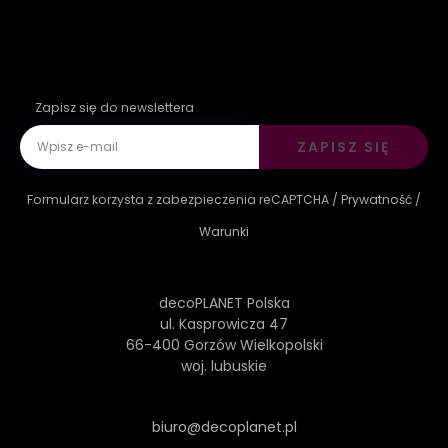
Zapisz się do newslettera
ZAPISZ SIĘ
Formularz korzysta z zabezpieczenia reCAPTCHA /
Prywatność
/
Warunki
decoPLANET Polska
ul. Kasprowicza 47
66-400 Gorzów Wielkopolski
woj. lubuskie
biuro@decoplanet.pl