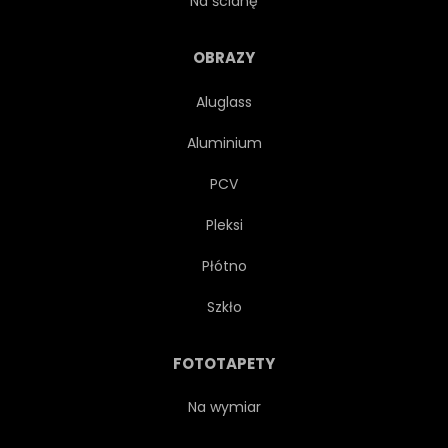
Na ścianę
KONCEPCJA
POWODZENIE
OBRAZY
Aluglass
OZDOBA
SZARY
Aluminium
RUCH
NOWOCZESNY
PCV
Pleksi
EMOCJA
CIEŃ
Płótno
GŁĘBIA
SPIRALA
Szkło
KOKARDA
ELIPSY
FOTOTAPETY
JASNY
CIEMNY
Na wymiar