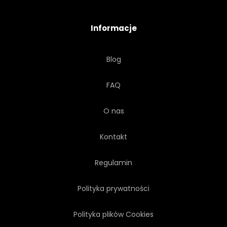
KOLOR
KSZTAŁT
Informacje
FRAKTAL
SZTUKA
Blog
OBRAZ
PROJEKT
FAQ
KOMPUTER
BIZNES
O nas
PULPIT
Kontakt
Regulamin
Polityka prywatności
Polityka plików Cookies