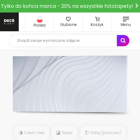
Tylko do końca marca - 20% na wszystkie fototapety!
Ulubione
Koszyk
Menu
Polska
Czerń i biel
Sepia
Odbij (pionowo)