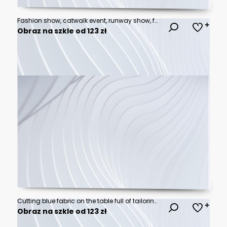
Fashion show, catwalk event, runway show, fashion week themed photograph.
Obraz na szkle od 123 zł
Cutting blue fabric on the table full of tailoring tools. Close-up view on the hands, fabric and fashion drawings
Obraz na szkle od 123 zł