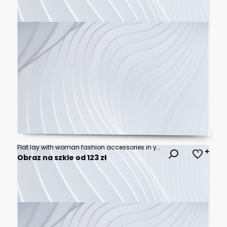
Flat lay with woman fashion accessories in yellow colors. Fashion blog, summer style, shopping and trends idea
Obraz na szkle od 123 zł