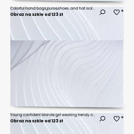
Colorful hand bags,purse,shoes, and hat isolated on pink background. Woman fashion accessories items. Shopping image.
Obraz na szkle od 123 zł
Young confident blonde girl wearing trendy orange hoodie, color sunglasses, posing on white background. Studio fashion portrait. Copy, empty space for text
Obraz na szkle od 123 zł