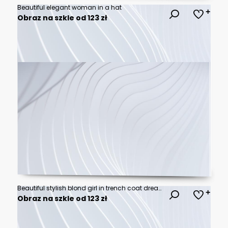
Beautiful elegant woman in a hat
Obraz na szkle od 123 zł
Beautiful stylish blond girl in trench coat dreamily looking away outdoor
Obraz na szkle od 123 zł