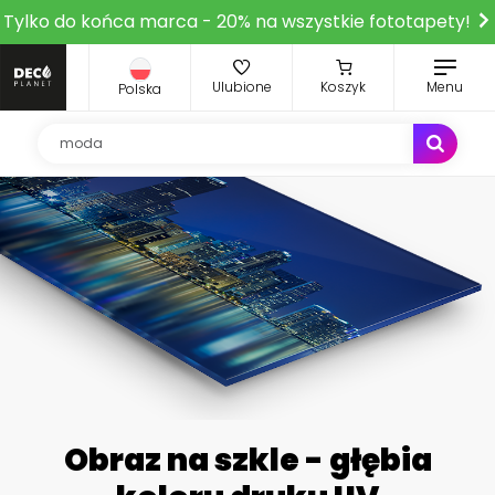
Tylko do końca marca - 20% na wszystkie fototapety!
Ulubione
Koszyk
Menu
Polska
Obraz na szkle - głębia