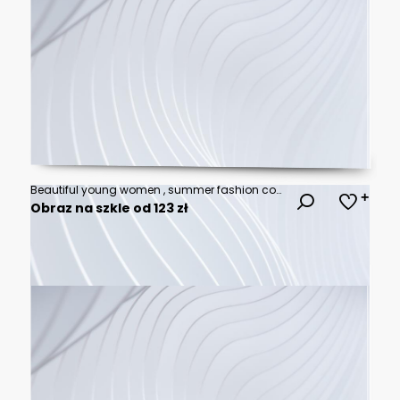
Beautiful young women , summer fashion concept
Obraz na szkle od 123 zł