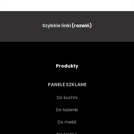
URODA
KWITNĄĆ
KREATYWNYCH
WYSTRÓJ
Szybkie linki
(rozwiń)
OZDOBNY
PROJEKTOWAĆ
RYSUNEK
TWARZ
Produkty
MODA
KOBIECE
PANELE SZKLANE
KWIATOWY
KWIAT
Do kuchni
Do łazienki
LIŚCI
WŁOS
Do mebli
ILUSTRACJA
DAMA