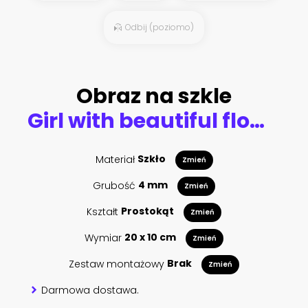
Odbij (poziomo)
Obraz na szkle
Girl with beautiful flowers instead of a head. Digital illustration.
Materiał
Szkło
Zmień
Grubość
4 mm
Zmień
Kształt
Prostokąt
Zmień
Wymiar
20 x 10 cm
Zmień
Zestaw montażowy
Brak
Zmień
Darmowa dostawa.