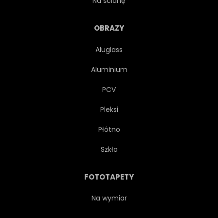
Na ścianę
MODEL
NOWOCZESNY
OBRAZY
Aluglass
NATURA
ORNAMENT
Aluminium
WZÓR
PORTRET
PCV
Pleksi
SPRĘŻYNA
LATO
Płótno
MODNY
Szkło
FOTOTAPETY
Na wymiar