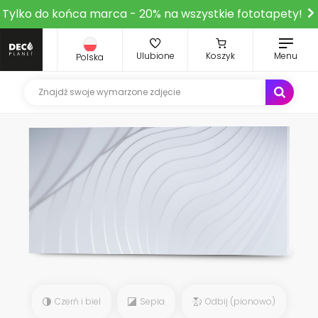
Tylko do końca marca - 20% na wszystkie fototapety!
Ulubione
Koszyk
Menu
Polska
Czerń i biel
Sepia
Odbij (pionowo)