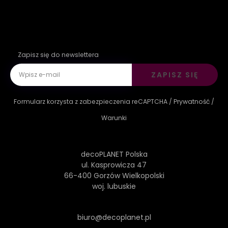
Zapisz się do newslettera
ZAPISZ SIĘ
Formularz korzysta z zabezpieczenia reCAPTCHA /
Prywatność
/
Warunki
decoPLANET Polska
ul. Kasprowicza 47
66-400 Gorzów Wielkopolski
woj. lubuskie
biuro@decoplanet.pl