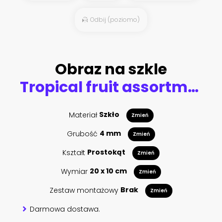
Odbij (poziomo)
Obraz na szkle
Tropical fruit assortment on poolside
Materiał
Szkło
Zmień
Grubość
4 mm
Zmień
Kształt
Prostokąt
Zmień
Wymiar
20 x 10 cm
Zmień
Zestaw montażowy
Brak
Zmień
Darmowa dostawa.