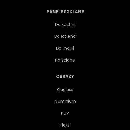
KOLOR
PANELE SZKLANE
STRONY WYMAGAJĄCE ZINTEGROWANIA
Do kuchni
Do łazienki
WITAMINA
ZBLIŻENIE
Do mebli
LUKSUS
WEGETARIAŃSKA
Na ścianę
CYTRUS
PŁYN
OBRAZY
Aluglass
WAKACJE
JASNY
Aluminium
CYTRYNA
TROPIKALNY
PCV
Pleksi
NAPOJE
CYTRYNA