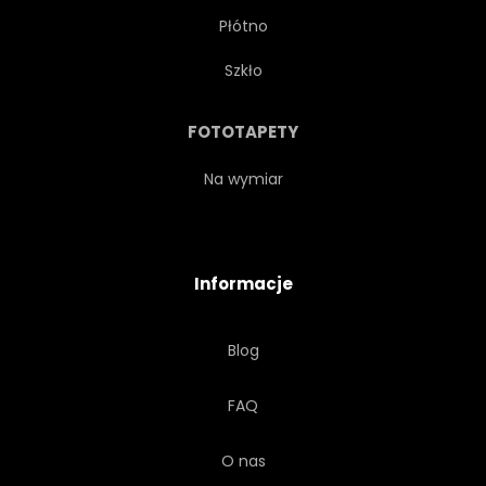
Płótno
PODRÓŻ
BANAN
Szkło
WYPOCZYNEK
SMACZNY
FOTOTAPETY
TŁO
LIŚĆ
SŁODKI
Na wymiar
UKŁAD
SOCZYSTY
Informacje
LATO
NA BIAŁYM TLE
Blog
KURORT
SKŁADNIKA
FAQ
CIĄĆ
SIELANKOWY
O nas