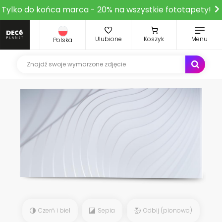
Tylko do końca marca - 20% na wszystkie fototapety!
Ulubione
Koszyk
Menu
Polska
Czerń i biel
Sepia
Odbij (pionowo)