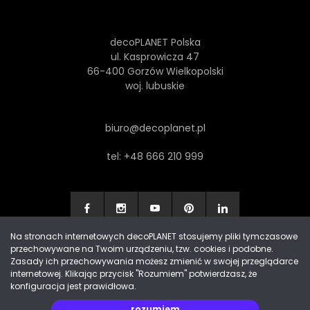
REKREACJA
ŚWIEŻY
decoPLANET Polska
ul. Kasprowicza 47
66-400 Gorzów Wielkopolski
SUROWY
JEDZENIE
woj. lubuskie
BASEN
FLORA
biuro@decoplanet.pl
tel:
+48 666 210 999
ROŚLINA
EGZOTYCZNY
RAJ
JEDZENIE
Na stronach internetowych decoPLANET stosujemy pliki tymczasowe
PAPAJA
NAPÓJ
przechowywane na Twoim urządzeniu, tzw. cookies i podobne.
Made with
by Progres Media & decoPLANET
Zasady ich przechowywania możesz zmienić w swojej przeglądarce
internetowej. Klikając przycisk "Rozumiem" potwierdzasz, że
AUSSENAUFNAHME
DANIE
konfiguracja jest prawidłowa.
rozumiem