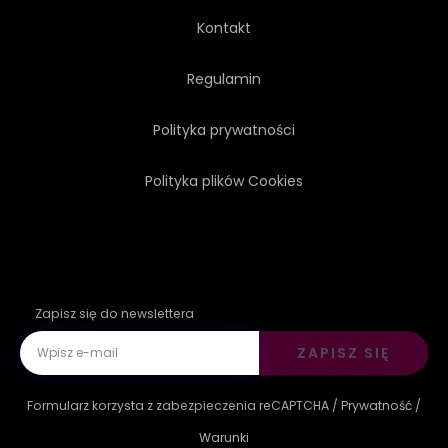
SŁUŻBA
HOTEL
Kontakt
DOJRZAŁE
ZDROWY
Regulamin
Polityka prywatności
OŚRODKI
ZDROWIE
Polityka plików Cookies
RELAKS
POŁOWA
RELAKS
GRUPA
Zapisz się do newslettera
OCHŁODA
ZIELONY
ZAPISZ SIĘ
ORZEŹWIAJĄCY
OWOC
Formularz korzysta z zabezpieczenia reCAPTCHA /
Prywatność
/
CZERWONY
ŚWIEŻOŚĆ
Warunki