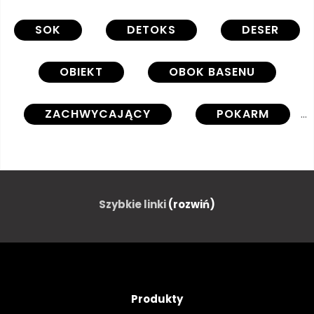
SOK
DETOKS
DESER
OBIEKT
OBOK BASENU
ZACHWYCAJĄCY
POKARM
CIĄĆ
NIKT
ŻÓŁTY
KOMPOZYCJA
NATURA
Szybkie linki
(rozwiń)
BIAŁY
KOLOROWY
NATURALNY
WODA
Produkty