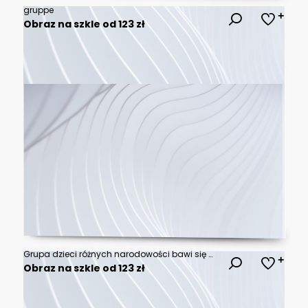
gruppe
Obraz na szkle od 123 zł
Grupa dzieci różnych narodowości bawi się wesoło na kolorowym placu zabaw, ich śmiech wypełnia powietrze radością.
Obraz na szkle od 123 zł