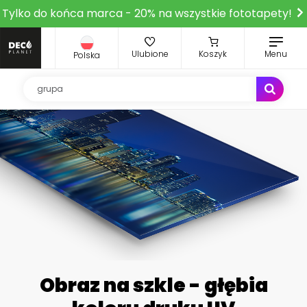
Tylko do końca marca - 20% na wszystkie fototapety!
Ulubione
Koszyk
Menu
Polska
Obraz na szkle - głębia