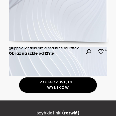
gruppo di anziani amici seduti nel muretto di un porto di mare, si rilassano chiacchierando felici.
Obraz na szkle od 123 zł
ZOBACZ WIĘCEJ
WYNIKÓW
Szybkie linki
(rozwiń)