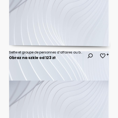
Selfie et groupe de personnes d’affaires au bureau prenant des photos pour les réseaux sociaux. Portrait de diversité, collaboration et amis heureux, hommes et femmes riant et prenant une photo
Obraz na szkle od 123 zł