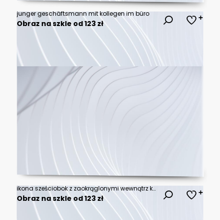
junger geschäftsmann mit kollegen im büro
Obraz na szkle od 123 zł
ikona sześciobok z zaokrąglonymi wewnątrz krawędziami
Obraz na szkle od 123 zł