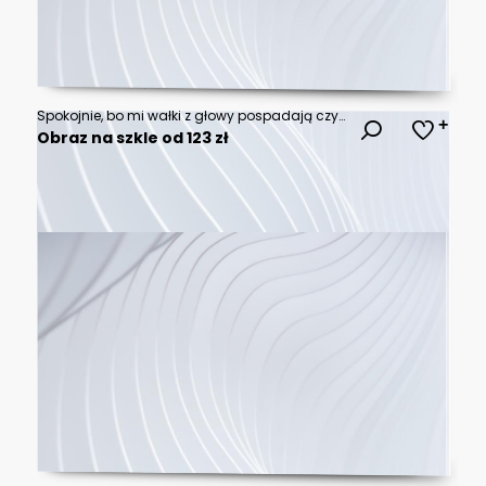
Spokojnie, bo mi wałki z głowy pospadają czyli grupa szczęśliwych kobiet spędzających czas razem w domu.
Obraz na szkle od 123 zł