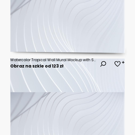
Watercolor Tropical Wall Mural Mockup with Soft Botanical Leaves in Neutral Scandinavian Interior Background
Obraz na szkle od 123 zł