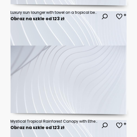
Luxury sun lounger with towel on a tropical beach. Summer vacation, seaside relaxation, travel destination, beach resort, ocean escape, and holiday tourism concept. Summer background
Obraz na szkle od 123 zł
Mystical Tropical Rainforest Canopy with Ethereal Golden Sunbeams Piercing Through Thick Emerald Mist and Lush Verdant Foliage - Serene Pristine Jungle Wilderness Landscape
Obraz na szkle od 123 zł