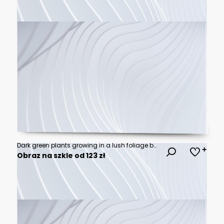
Dark green plants growing in a lush foliage background of tropical leaves like anthurium, epiphytes, or ferns, forming a beautiful green plant wall design in a cloud forest.
Obraz na szkle od 123 zł