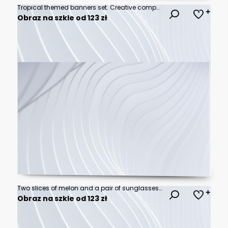
Tropical themed banners set. Creative compositions of colorful palm leaves and branches. Abstract geometric design templates for posters, covers, wallpapers with place for text. Flat style vector
Obraz na szkle od 123 zł
Two slices of melon and a pair of sunglasses rest on the sandy beach, capturing a vibrant summer scene filled with relaxation and enjoyment.
Obraz na szkle od 123 zł