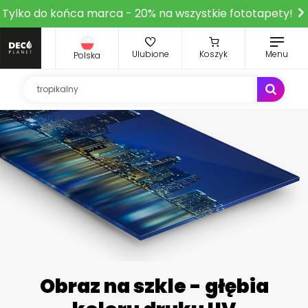
Tylko do końca marca - 20% na wszystkie fototapety!
Ulubione
Koszyk
Menu
Polska
Obraz na szkle - głębia