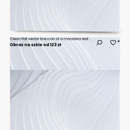
Clean flat vector line icon of a monstera leaf with split edges, suited for jungle decor, plant shops, and tropical branding.
Obraz na szkle od 123 zł