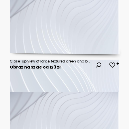
Close-up view of large, textured green and blue plant leaves forming dense natural background. Veins are clearly visible on waxy foliage, creating lush jungle pattern. Vibrant colors suggest growth.
Obraz na szkle od 123 zł