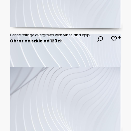
Dense foliage overgrown with vines and epiphytes, tropical jungle, foliage
Obraz na szkle od 123 zł