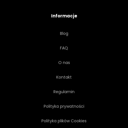
URODA
ROMANTYCZNY
Informacje
ELEGANCJA
SZTUKA
Blog
VALENTINE
NATURA
FAQ
ŁADNY
VINTAGE
O nas
PIĘKNY
AKWARELA
Kontakt
PIWONIA
Regulamin
Polityka prywatności
Polityka plików Cookies