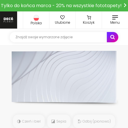
Tylko do końca marca - 20% na wszystkie fototapety!
Ulubione
Koszyk
Menu
Polska
Czerń i biel
Sepia
Odbij (pionowo)