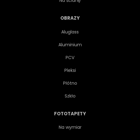
Na ścianę
ŻEŃSKI
MODA
BIAŁY
OBRAZY
Aluglass
UKŁAD
ILUSTRACJA
Aluminium
OZDOBNYCH
FLORA
PCV
Pleksi
ŁODYGA
GRAFIKA
Płótno
AKCENT
PROJEKTOWAĆ
Szkło
BUKIET
WZROST
FOTOTAPETY
KOLOROWY
ROŚLINA
Na wymiar