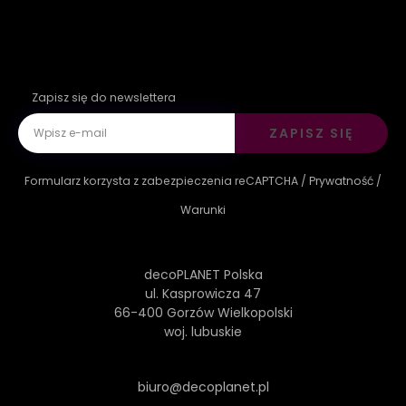
Zapisz się do newslettera
ZAPISZ SIĘ
Formularz korzysta z zabezpieczenia reCAPTCHA /
Prywatność
/
Warunki
decoPLANET Polska
ul. Kasprowicza 47
66-400 Gorzów Wielkopolski
woj. lubuskie
biuro@decoplanet.pl