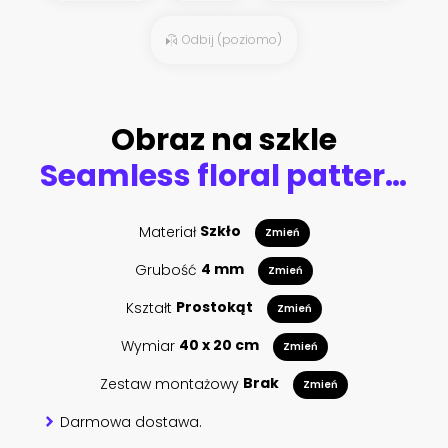
Odbij (poziomo)
Obraz na szkle
Seamless floral pattern with flowers, watercolor.
Materiał
Szkło
Zmień
Grubość
4 mm
Zmień
Kształt
Prostokąt
Zmień
Wymiar
40 x 20 cm
Zmień
Zestaw montażowy
Brak
Zmień
Darmowa dostawa.