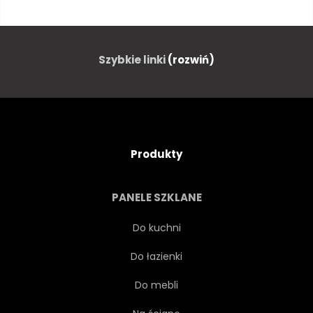
OBRAZ
STRESZCZENIE
SPRĘŻYNA
NA BIAŁYM TLE
Szybkie linki
(rozwiń)
OZDOBA
ZIELONY
LOKI
CZERWONY
Produkty
RÓŻOWY
LIŚĆ
PANELE SZKLANE
BOTANICZNY
DUSZA
Do kuchni
Do łazienki
KRZYWA
LATO
Do mebli
KWITNĄĆ
KWIAT