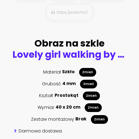
Odbij (poziomo)
Obraz na szkle
Lovely girl walking by blooming lavender fields in Luberon area in Provence, France. Beautiful girl dressing straw hat and blue boho chic dress - traditional Provencal style.
Materiał
Szkło
Zmień
Grubość
4 mm
Zmień
Kształt
Prostokąt
Zmień
Wymiar
40 x 20 cm
Zmień
Zestaw montażowy
Brak
Zmień
Darmowa dostawa.