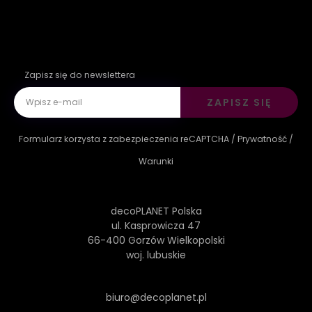
Zapisz się do newslettera
ZAPISZ SIĘ
Formularz korzysta z zabezpieczenia reCAPTCHA /
Prywatność
/
Warunki
decoPLANET Polska
ul. Kasprowicza 47
66-400 Gorzów Wielkopolski
woj. lubuskie
biuro@decoplanet.pl