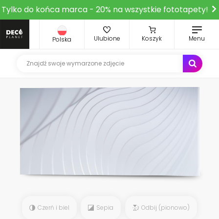
Tylko do końca marca - 20% na wszystkie fototapety!
Ulubione
Koszyk
Menu
Polska
Czerń i biel
Sepia
Odbij (pionowo)