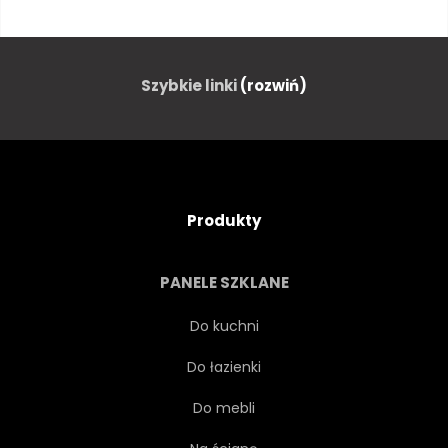
SPRĘŻYNA
ŁĄKA
URODA
PIĘKNY
Szybkie linki
(rozwiń)
KWIAT
FIOLETOWY
NIEBO
MŁODY
Produkty
SUKIENKA
GÓRA
PANELE SZKLANE
FRANCJA
ZIELONY
Do kuchni
Do łazienki
PROWANSJA
TRAWA
Do mebli
WIEŚ
AUSSENAUFNAHME